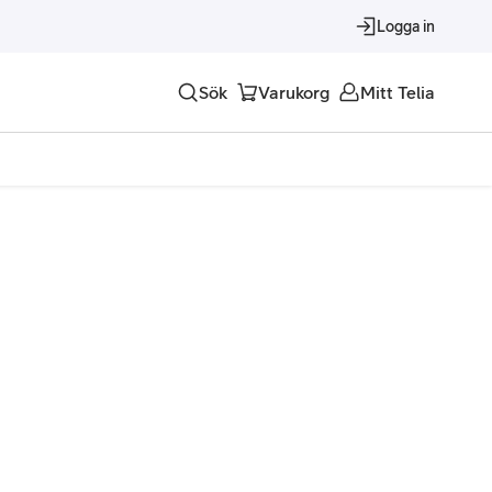
Logga in
Sök
Varukorg
Mitt Telia
Tjänster
Alla tjänster
Trygghet
Underhållning
Roaming – samtal och surf i utlandet