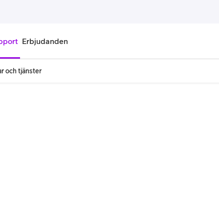
pport
Erbjudanden
r och tjänster
onnemang
Kontantkort
labonnemang
Köp kontantkort
bonnemang
Ladda kontantkort
ändare
Laddningscheck
nemang för pensionär
Registrera kontantkort