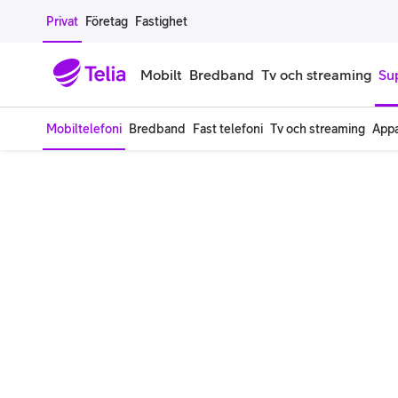
Gå till sidans innehåll
Privat
Företag
Fastighet
Mobilt
Bredband
Tv och streaming
Su
Mobiltelefoni
Bredband
Fast telefoni
Tv och streaming
Appa
Mobiltelefoner
Mobilab
iPhone
Alla mobi
Samsung Galaxy
Familjea
Google Pixel
Extra anv
Alla mobiltelefoner
Mobilabon
Begagnade mobiltelefoner