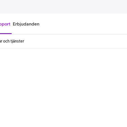
pport
Erbjudanden
r och tjänster
onnemang
Kontantkort
labonnemang
Köp kontantkort
bonnemang
Ladda kontantkort
ändare
Laddningscheck
nemang för pensionär
Registrera kontantkort