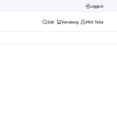
Logga in
Sök
Varukorg
Mitt Telia
Tjänster
Alla tjänster
Trygghet
Underhållning
Roaming – samtal och surf i utlandet