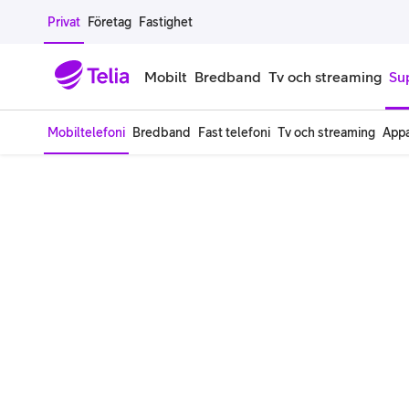
Gå till sidans innehåll
Privat
Företag
Fastighet
Mobilt
Bredband
Tv och streaming
Su
Mobiltelefoni
Bredband
Fast telefoni
Tv och streaming
Appa
Mobiltelefoner
Mobilab
iPhone
Alla mobi
Samsung Galaxy
Familjea
Google Pixel
Extra anv
Alla mobiltelefoner
Mobilabon
Begagnade mobiltelefoner