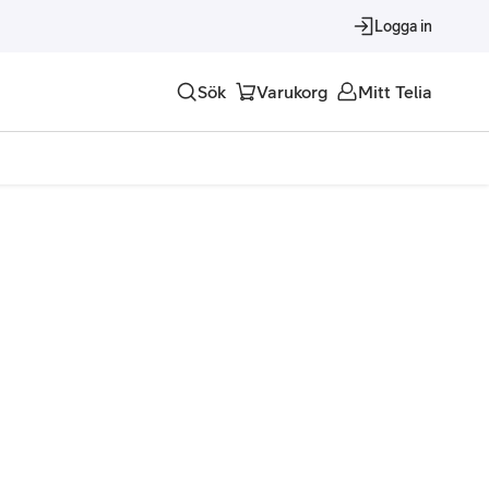
Logga in
Sök
Varukorg
Mitt Telia
Tjänster
Alla tjänster
Trygghet
Underhållning
Roaming – samtal och surf i utlandet