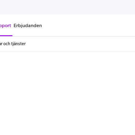
pport
Erbjudanden
r och tjänster
onnemang
Kontantkort
labonnemang
Köp kontantkort
bonnemang
Ladda kontantkort
ändare
Laddningscheck
nemang för pensionär
Registrera kontantkort