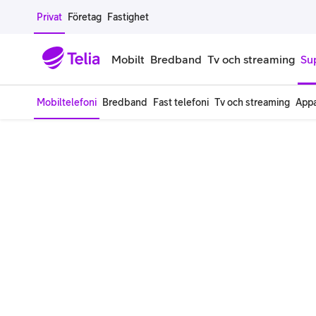
Gå till sidans innehåll
Privat
Företag
Fastighet
Mobilt
Bredband
Tv och streaming
Su
Mobiltelefoni
Bredband
Fast telefoni
Tv och streaming
Appa
Mobiltelefoner
Mobilab
iPhone
Alla mobi
Samsung Galaxy
Familjea
Google Pixel
Extra anv
Alla mobiltelefoner
Mobilabon
Begagnade mobiltelefoner