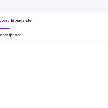
pport
Erbjudanden
r och tjänster
onnemang
Kontantkort
labonnemang
Köp kontantkort
bonnemang
Ladda kontantkort
ändare
Laddningscheck
nemang för pensionär
Registrera kontantkort