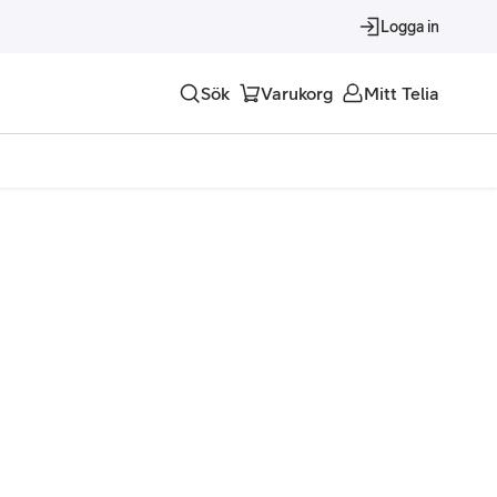
Logga in
Sök
Varukorg
Mitt Telia
Tjänster
Alla tjänster
Trygghet
Underhållning
Roaming – samtal och surf i utlandet