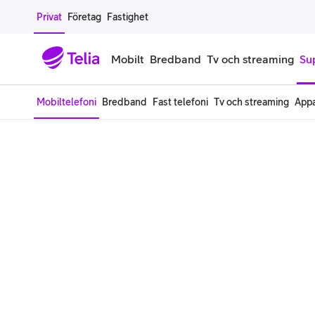
Gå till sidans innehåll
Privat
Företag
Fastighet
Mobilt
Bredband
Tv och streaming
Su
Mobiltelefoni
Bredband
Fast telefoni
Tv och streaming
Appa
Mobiltelefoner
Mobilab
iPhone
Alla mobi
Samsung Galaxy
Familjea
Google Pixel
Extra anv
Alla mobiltelefoner
Mobilabon
Begagnade mobiltelefoner