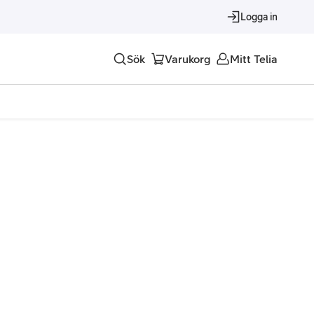
Logga in
Sök
Varukorg
Mitt Telia
Tjänster
Alla tjänster
Trygghet
Underhållning
Roaming – samtal och surf i utlandet