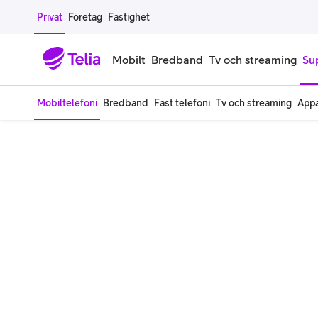
Gå till sidans innehåll
Privat
Företag
Fastighet
Mobilt
Bredband
Tv och streaming
Su
Mobiltelefoni
Bredband
Fast telefoni
Tv och streaming
Appa
Mobiltelefoner
Mobilab
iPhone
Alla mobi
Samsung Galaxy
Familjea
Google Pixel
Extra anv
Alla mobiltelefoner
Mobilabon
Begagnade mobiltelefoner