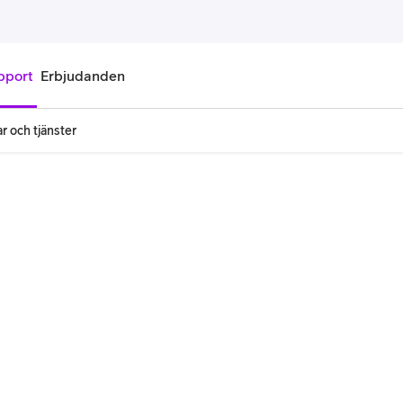
pport
Erbjudanden
r och tjänster
onnemang
Kontantkort
labonnemang
Köp kontantkort
bonnemang
Ladda kontantkort
ändare
Laddningscheck
nemang för pensionär
Registrera kontantkort