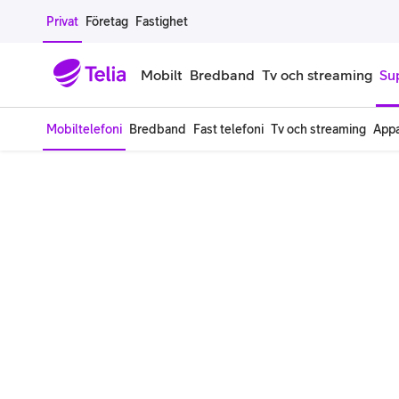
Gå till sidans innehåll
Privat
Företag
Fastighet
Mobilt
Bredband
Tv och streaming
Su
Mobiltelefoni
Bredband
Fast telefoni
Tv och streaming
Appa
Mobiltelefoner
Mobilab
iPhone
Alla mobi
Samsung Galaxy
Familjea
Google Pixel
Extra anv
Alla mobiltelefoner
Mobilabon
Begagnade mobiltelefoner