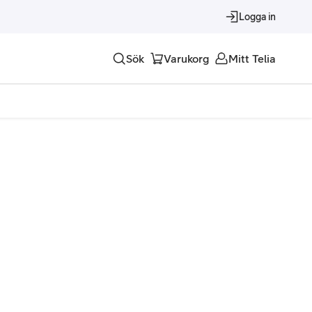
Logga in
Sök
Varukorg
Mitt Telia
Tjänster
Alla tjänster
Trygghet
Underhållning
Roaming – samtal och surf i utlandet