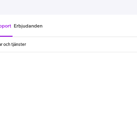
pport
Erbjudanden
r och tjänster
onnemang
Kontantkort
labonnemang
Köp kontantkort
bonnemang
Ladda kontantkort
ändare
Laddningscheck
nemang för pensionär
Registrera kontantkort