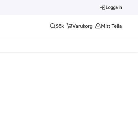
Logga in
Sök
Varukorg
Mitt Telia
Tjänster
Alla tjänster
Trygghet
Underhållning
Roaming – samtal och surf i utlandet