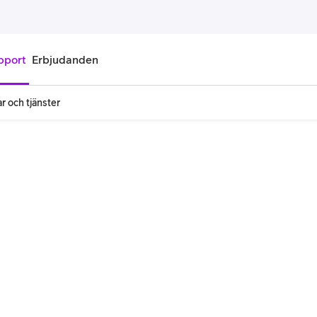
pport
Erbjudanden
r och tjänster
onnemang
Kontantkort
labonnemang
Köp kontantkort
bonnemang
Ladda kontantkort
ändare
Laddningscheck
nemang för pensionär
Registrera kontantkort