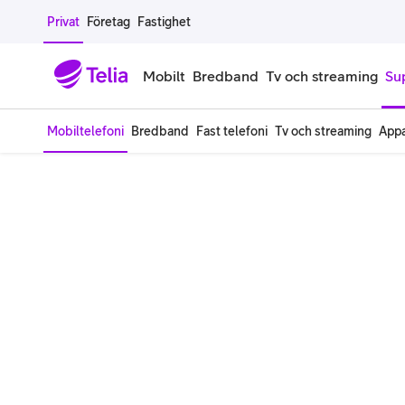
Gå till sidans innehåll
Privat
Företag
Fastighet
Mobilt
Bredband
Tv och streaming
Su
Mobiltelefoni
Bredband
Fast telefoni
Tv och streaming
Appa
Mobiltelefoner
Mobilab
iPhone
Alla mobi
Samsung Galaxy
Familjea
Google Pixel
Extra anv
Alla mobiltelefoner
Mobilabon
Begagnade mobiltelefoner