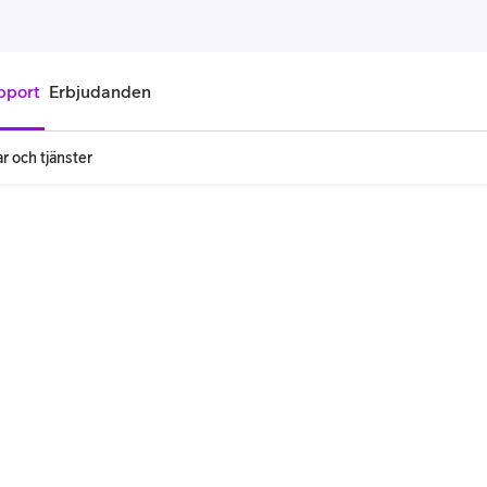
pport
Erbjudanden
r och tjänster
onnemang
Kontantkort
labonnemang
Köp kontantkort
bonnemang
Ladda kontantkort
ändare
Laddningscheck
nemang för pensionär
Registrera kontantkort