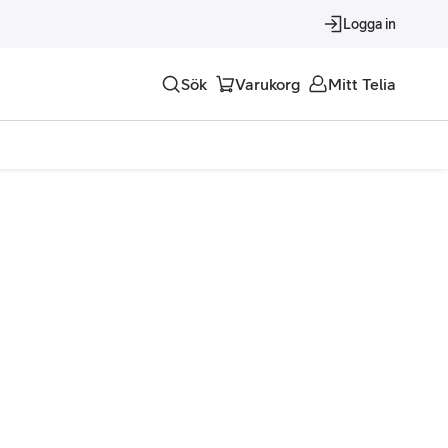
Logga in
Sök
Varukorg
Mitt Telia
Tjänster
Alla tjänster
Trygghet
Underhållning
Roaming – samtal och surf i utlandet