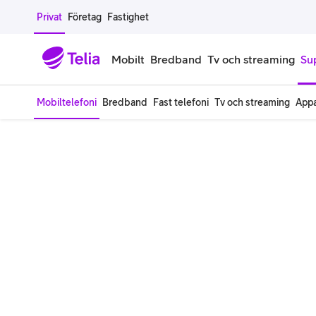
Gå till sidans innehåll
Privat
Företag
Fastighet
Mobilt
Bredband
Tv och streaming
Su
Mobiltelefoni
Bredband
Fast telefoni
Tv och streaming
Appa
Mobiltelefoner
Mobilab
iPhone
Alla mobi
Samsung Galaxy
Familjea
Google Pixel
Extra anv
Alla mobiltelefoner
Mobilabon
Begagnade mobiltelefoner