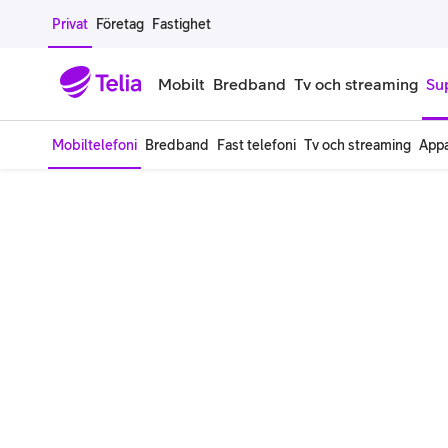
Gå till sidans innehåll
Privat
Företag
Fastighet
Mobilt
Bredband
Tv och streaming
Su
Mobiltelefoni
Bredband
Fast telefoni
Tv och streaming
Appa
Mobiltelefoner
Mobilab
iPhone
Alla mobi
Samsung Galaxy
Familjea
Google Pixel
Extra anv
Alla mobiltelefoner
Mobilabon
Begagnade mobiltelefoner