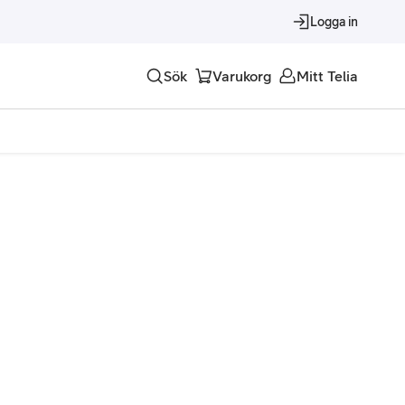
Logga in
Sök
Varukorg
Mitt Telia
Tjänster
Alla tjänster
Trygghet
Underhållning
Roaming – samtal och surf i utlandet