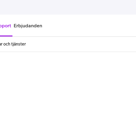
pport
Erbjudanden
r och tjänster
onnemang
Kontantkort
labonnemang
Köp kontantkort
bonnemang
Ladda kontantkort
ändare
Laddningscheck
nemang för pensionär
Registrera kontantkort