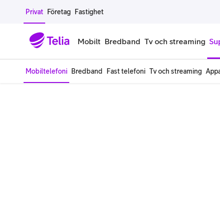
Gå till sidans innehåll
Privat
Företag
Fastighet
Mobilt
Bredband
Tv och streaming
Su
Mobiltelefoni
Bredband
Fast telefoni
Tv och streaming
Appa
Mobiltelefoner
Mobilab
iPhone
Alla mobi
Samsung Galaxy
Familjea
Google Pixel
Extra anv
Alla mobiltelefoner
Mobilabon
Begagnade mobiltelefoner