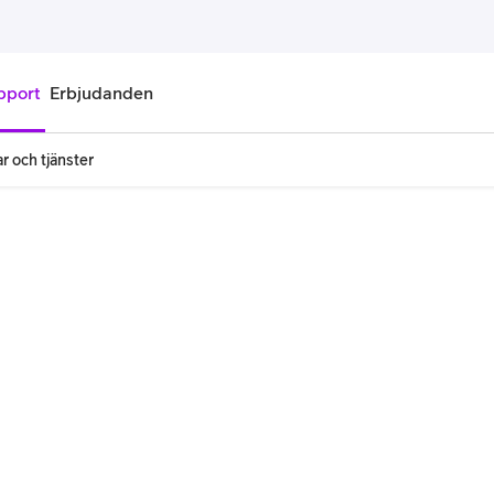
pport
Erbjudanden
r och tjänster
onnemang
Kontantkort
labonnemang
Köp kontantkort
bonnemang
Ladda kontantkort
ändare
Laddningscheck
nemang för pensionär
Registrera kontantkort