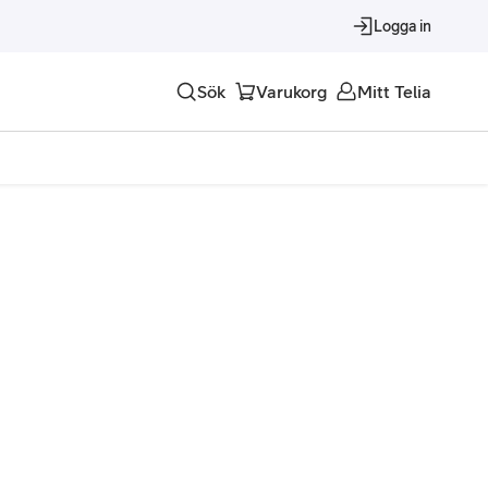
Logga in
Sök
Varukorg
Mitt Telia
Tjänster
Alla tjänster
Trygghet
Underhållning
Roaming – samtal och surf i utlandet