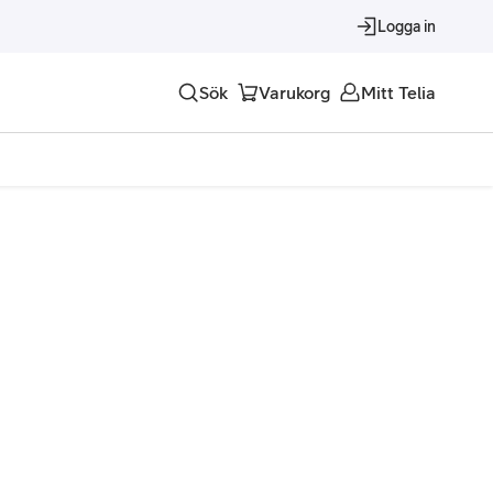
Logga in
Sök
Varukorg
Mitt Telia
Tjänster
Alla tjänster
Trygghet
Underhållning
Roaming – samtal och surf i utlandet