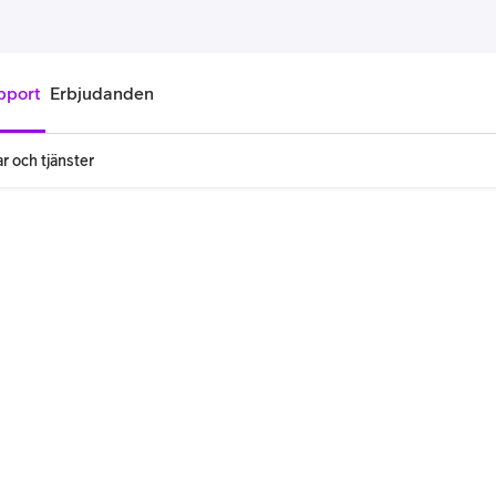
pport
Erbjudanden
r och tjänster
onnemang
Kontantkort
labonnemang
Köp kontantkort
bonnemang
Ladda kontantkort
ändare
Laddningscheck
nemang för pensionär
Registrera kontantkort