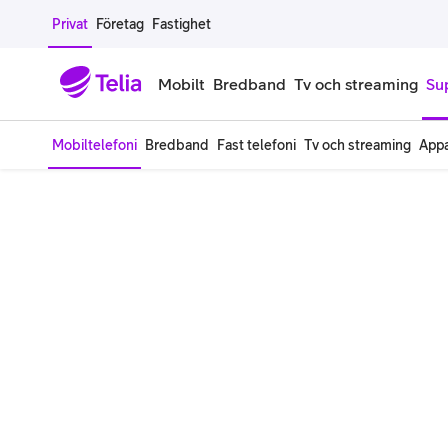
Gå till sidans innehåll
Privat
Företag
Fastighet
Mobilt
Bredband
Tv och streaming
Su
Mobiltelefoni
Bredband
Fast telefoni
Tv och streaming
Appa
Mobiltelefoner
Mobilab
iPhone
Alla mobi
Samsung Galaxy
Familjea
Google Pixel
Extra anv
Alla mobiltelefoner
Mobilabon
Begagnade mobiltelefoner