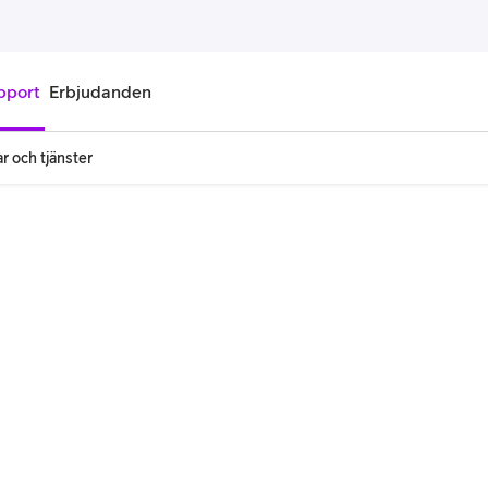
pport
Erbjudanden
r och tjänster
onnemang
Kontantkort
labonnemang
Köp kontantkort
bonnemang
Ladda kontantkort
ändare
Laddningscheck
nemang för pensionär
Registrera kontantkort