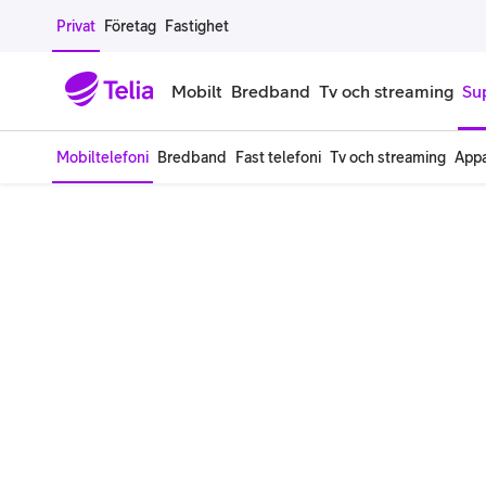
Gå till sidans innehåll
Privat
Företag
Fastighet
Mobilt
Bredband
Tv och streaming
Su
Mobiltelefoni
Bredband
Fast telefoni
Tv och streaming
Appa
Mobiltelefoner
Mobilab
iPhone
Alla mobi
Samsung Galaxy
Familjea
Google Pixel
Extra anv
Alla mobiltelefoner
Mobilabon
Begagnade mobiltelefoner