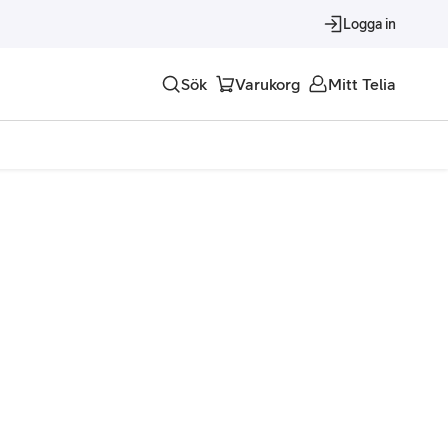
Logga in
Sök
Varukorg
Mitt Telia
Tjänster
Alla tjänster
Trygghet
Underhållning
Roaming – samtal och surf i utlandet