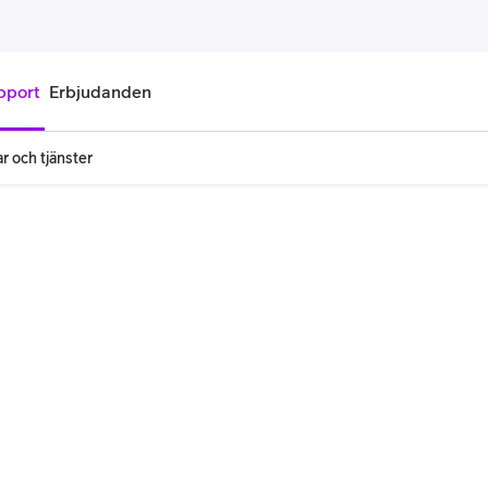
pport
Erbjudanden
r och tjänster
onnemang
Kontantkort
labonnemang
Köp kontantkort
bonnemang
Ladda kontantkort
ändare
Laddningscheck
nemang för pensionär
Registrera kontantkort