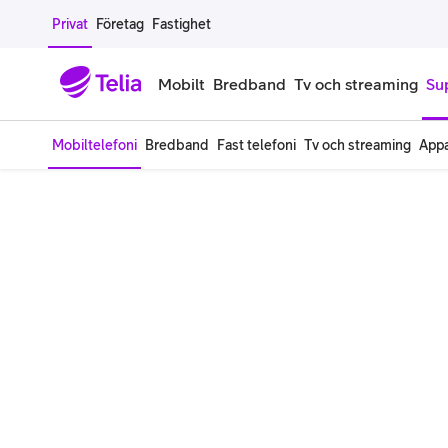
Gå till sidans innehåll
Privat
Företag
Fastighet
Mobilt
Bredband
Tv och streaming
Su
Mobiltelefoni
Bredband
Fast telefoni
Tv och streaming
Appa
Mobiltelefoner
Mobilab
iPhone
Alla mobi
Samsung Galaxy
Familjea
Google Pixel
Extra anv
Alla mobiltelefoner
Mobilabon
Begagnade mobiltelefoner