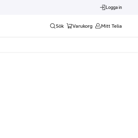
Logga in
Sök
Varukorg
Mitt Telia
Tjänster
Alla tjänster
Trygghet
Underhållning
Roaming – samtal och surf i utlandet