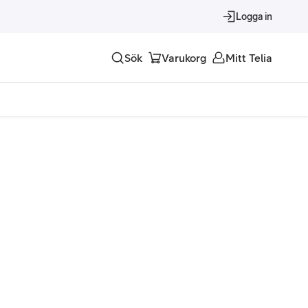
Logga in
Sök
Varukorg
Mitt Telia
Tjänster
Alla tjänster
Trygghet
Underhållning
Roaming – samtal och surf i utlandet