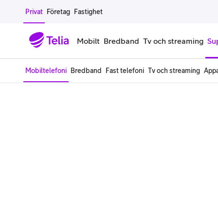
Gå till sidans innehåll
Privat
Företag
Fastighet
Mobilt
Bredband
Tv och streaming
Su
Mobiltelefoni
Bredband
Fast telefoni
Tv och streaming
Appa
Mobiltelefoner
Mobilab
iPhone
Alla mobi
Samsung Galaxy
Familjea
Google Pixel
Extra anv
Alla mobiltelefoner
Mobilabon
Begagnade mobiltelefoner