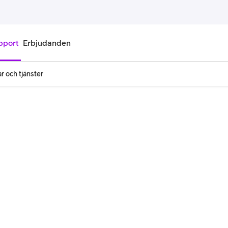
pport
Erbjudanden
r och tjänster
onnemang
Kontantkort
labonnemang
Köp kontantkort
bonnemang
Ladda kontantkort
ändare
Laddningscheck
nemang för pensionär
Registrera kontantkort