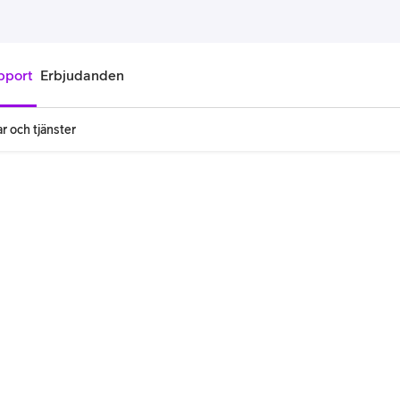
pport
Erbjudanden
r och tjänster
onnemang
Kontantkort
labonnemang
Köp kontantkort
bonnemang
Ladda kontantkort
ändare
Laddningscheck
nemang för pensionär
Registrera kontantkort