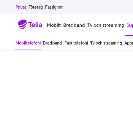
Gå till sidans innehåll
Privat
Företag
Fastighet
Mobilt
Bredband
Tv och streaming
Su
Mobiltelefoni
Bredband
Fast telefoni
Tv och streaming
Appa
Mobiltelefoner
Mobilab
iPhone
Alla mobi
Samsung Galaxy
Familjea
Google Pixel
Extra anv
Alla mobiltelefoner
Mobilabon
Begagnade mobiltelefoner