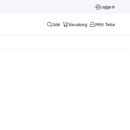
Logga in
Sök
Varukorg
Mitt Telia
Tjänster
Alla tjänster
Trygghet
Underhållning
Roaming – samtal och surf i utlandet