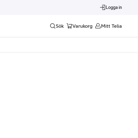
Logga in
Sök
Varukorg
Mitt Telia
Tjänster
Alla tjänster
Trygghet
Underhållning
Roaming – samtal och surf i utlandet