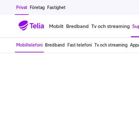
Gå till sidans innehåll
Privat
Företag
Fastighet
Mobilt
Bredband
Tv och streaming
Su
Mobiltelefoni
Bredband
Fast telefoni
Tv och streaming
Appa
Mobiltelefoner
Mobilab
iPhone
Alla mobi
Samsung Galaxy
Familjea
Google Pixel
Extra anv
Alla mobiltelefoner
Mobilabon
Begagnade mobiltelefoner