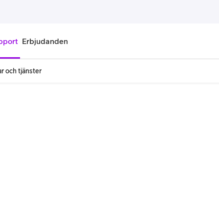
pport
Erbjudanden
r och tjänster
onnemang
Kontantkort
labonnemang
Köp kontantkort
bonnemang
Ladda kontantkort
ändare
Laddningscheck
nemang för pensionär
Registrera kontantkort