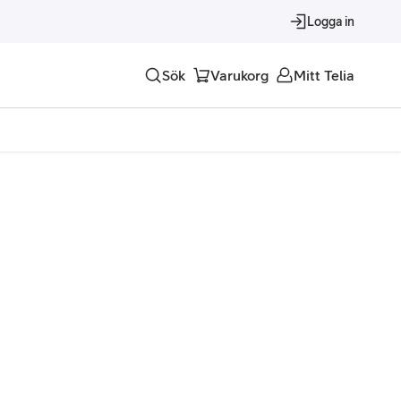
Logga in
Sök
Varukorg
Mitt Telia
Tjänster
Alla tjänster
Trygghet
Underhållning
Roaming – samtal och surf i utlandet