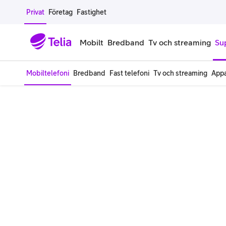
Gå till sidans innehåll
Privat
Företag
Fastighet
Mobilt
Bredband
Tv och streaming
Su
Mobiltelefoni
Bredband
Fast telefoni
Tv och streaming
Appa
Mobiltelefoner
Mobilab
iPhone
Alla mobi
Samsung Galaxy
Familjea
Google Pixel
Extra anv
Alla mobiltelefoner
Mobilabon
Begagnade mobiltelefoner