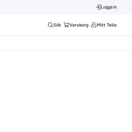
Logga in
Sök
Varukorg
Mitt Telia
Tjänster
Alla tjänster
Trygghet
Underhållning
Roaming – samtal och surf i utlandet