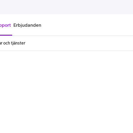
pport
Erbjudanden
r och tjänster
onnemang
Kontantkort
labonnemang
Köp kontantkort
bonnemang
Ladda kontantkort
ändare
Laddningscheck
nemang för pensionär
Registrera kontantkort