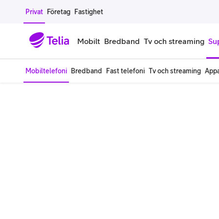
Gå till sidans innehåll
Privat
Företag
Fastighet
Mobilt
Bredband
Tv och streaming
Su
Mobiltelefoni
Bredband
Fast telefoni
Tv och streaming
Appa
Mobiltelefoner
Mobilab
iPhone
Alla mobi
Samsung Galaxy
Familjea
Google Pixel
Extra anv
Alla mobiltelefoner
Mobilabon
Begagnade mobiltelefoner