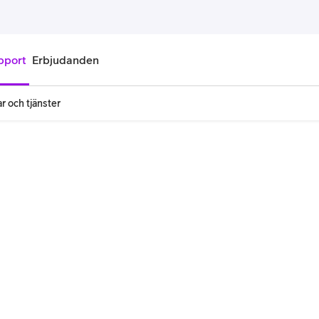
pport
Erbjudanden
r och tjänster
onnemang
Kontantkort
labonnemang
Köp kontantkort
bonnemang
Ladda kontantkort
ändare
Laddningscheck
nemang för pensionär
Registrera kontantkort