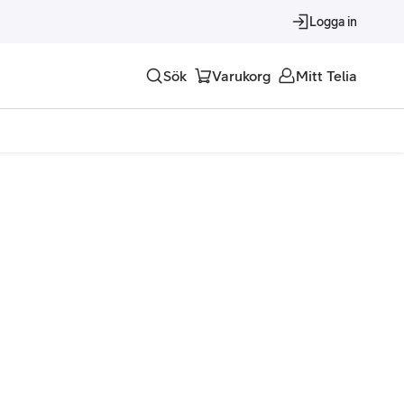
Logga in
Sök
Varukorg
Mitt Telia
Tjänster
Alla tjänster
Trygghet
Underhållning
Roaming – samtal och surf i utlandet