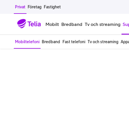
Gå till sidans innehåll
Privat
Företag
Fastighet
Mobilt
Bredband
Tv och streaming
Su
Mobiltelefoni
Bredband
Fast telefoni
Tv och streaming
Appa
Mobiltelefoner
Mobilab
iPhone
Alla mobi
Samsung Galaxy
Familjea
Google Pixel
Extra anv
Alla mobiltelefoner
Mobilabon
Begagnade mobiltelefoner