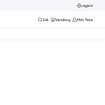
Logga in
Sök
Varukorg
Mitt Telia
Tjänster
Alla tjänster
Trygghet
Underhållning
Roaming – samtal och surf i utlandet