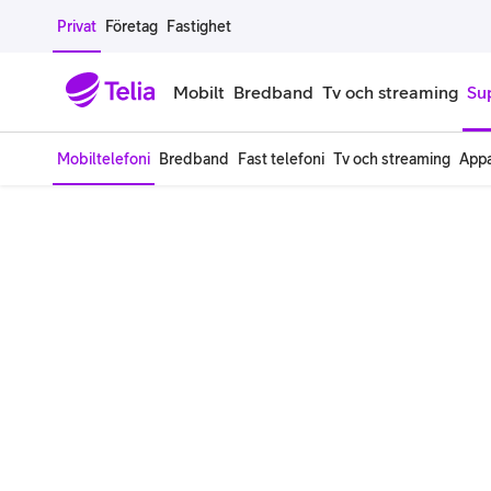
Gå till sidans innehåll
Privat
Företag
Fastighet
Mobilt
Bredband
Tv och streaming
Su
Mobiltelefoni
Bredband
Fast telefoni
Tv och streaming
Appa
Mobiltelefoner
Mobilab
iPhone
Alla mobi
Samsung Galaxy
Familjea
Google Pixel
Extra anv
Alla mobiltelefoner
Mobilabon
Begagnade mobiltelefoner