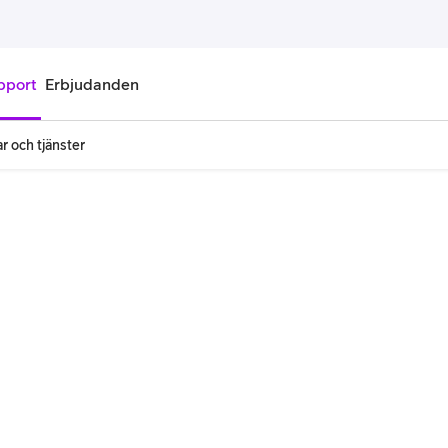
pport
Erbjudanden
r och tjänster
onnemang
Kontantkort
labonnemang
Köp kontantkort
bonnemang
Ladda kontantkort
ändare
Laddningscheck
nemang för pensionär
Registrera kontantkort