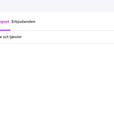
pport
Erbjudanden
r och tjänster
onnemang
Kontantkort
labonnemang
Köp kontantkort
bonnemang
Ladda kontantkort
ändare
Laddningscheck
nemang för pensionär
Registrera kontantkort