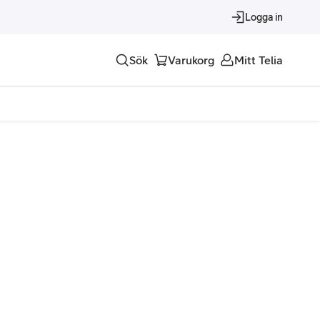
Logga in
Sök
Varukorg
Mitt Telia
Tjänster
Alla tjänster
Trygghet
Underhållning
Roaming – samtal och surf i utlandet