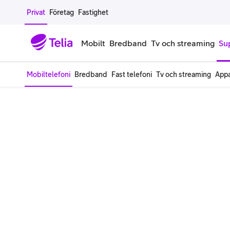
Gå till sidans innehåll
Privat
Företag
Fastighet
Mobilt
Bredband
Tv och streaming
Su
Mobiltelefoni
Bredband
Fast telefoni
Tv och streaming
Appa
Mobiltelefoner
Mobilab
iPhone
Alla mobi
Samsung Galaxy
Familjea
Google Pixel
Extra anv
Alla mobiltelefoner
Mobilabon
Begagnade mobiltelefoner