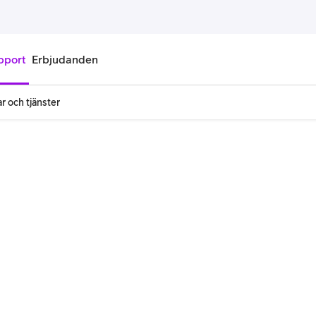
pport
Erbjudanden
r och tjänster
onnemang
Kontantkort
labonnemang
Köp kontantkort
bonnemang
Ladda kontantkort
ändare
Laddningscheck
nemang för pensionär
Registrera kontantkort