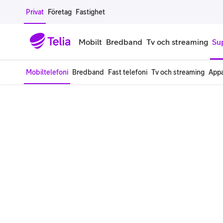
Gå till sidans innehåll
Privat
Företag
Fastighet
Mobilt
Bredband
Tv och streaming
Su
Mobiltelefoni
Bredband
Fast telefoni
Tv och streaming
Appa
Mobiltelefoner
Mobilab
iPhone
Alla mobi
Samsung Galaxy
Familjea
Google Pixel
Extra anv
Alla mobiltelefoner
Mobilabon
Begagnade mobiltelefoner