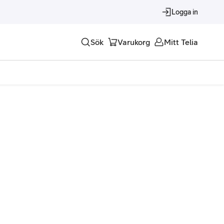
Logga in
Sök
Varukorg
Mitt Telia
Tjänster
Alla tjänster
Trygghet
Underhållning
Roaming – samtal och surf i utlandet