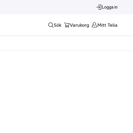
Logga in
Sök
Varukorg
Mitt Telia
Tjänster
Alla tjänster
Trygghet
Underhållning
Roaming – samtal och surf i utlandet