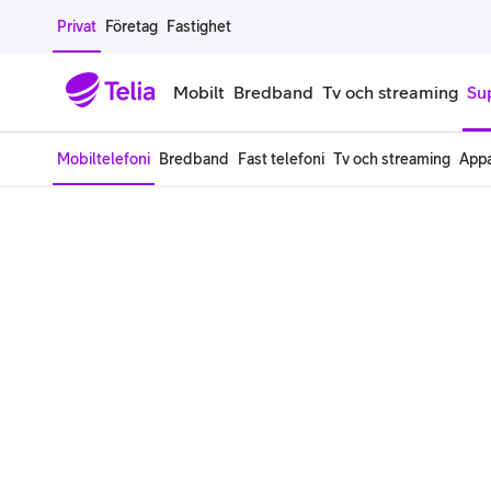
Gå till sidans innehåll
Privat
Företag
Fastighet
Mobilt
Bredband
Tv och streaming
Su
Mobiltelefoni
Bredband
Fast telefoni
Tv och streaming
Appa
Mobiltelefoner
Mobilab
iPhone
Alla mobi
Samsung Galaxy
Familjea
Google Pixel
Extra anv
Alla mobiltelefoner
Mobilabon
Begagnade mobiltelefoner