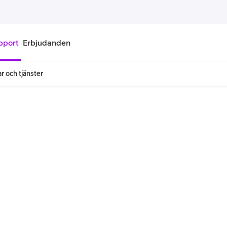
pport
Erbjudanden
r och tjänster
onnemang
Kontantkort
labonnemang
Köp kontantkort
bonnemang
Ladda kontantkort
ändare
Laddningscheck
nemang för pensionär
Registrera kontantkort