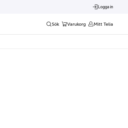
Logga in
Sök
Varukorg
Mitt Telia
Tjänster
Alla tjänster
Trygghet
Underhållning
Roaming – samtal och surf i utlandet