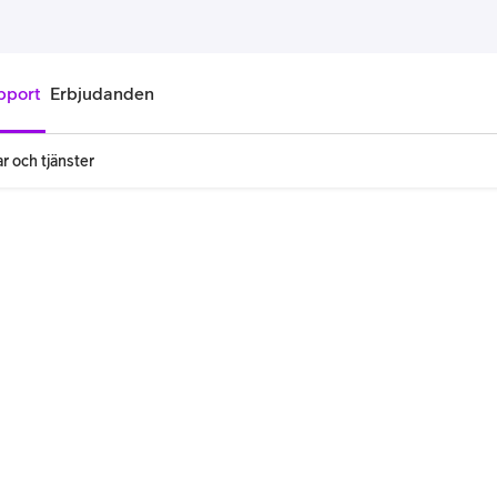
pport
Erbjudanden
r och tjänster
onnemang
Kontantkort
labonnemang
Köp kontantkort
bonnemang
Ladda kontantkort
ändare
Laddningscheck
nemang för pensionär
Registrera kontantkort