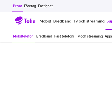
Gå till sidans innehåll
Privat
Företag
Fastighet
Mobilt
Bredband
Tv och streaming
Su
Mobiltelefoni
Bredband
Fast telefoni
Tv och streaming
Appa
Mobiltelefoner
Mobilab
iPhone
Alla mobi
Samsung Galaxy
Familjea
Google Pixel
Extra anv
Alla mobiltelefoner
Mobilabon
Begagnade mobiltelefoner