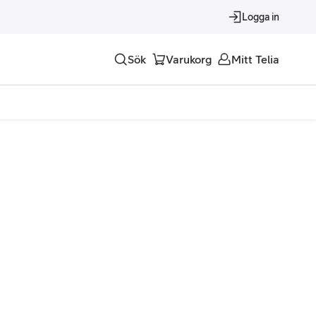
Logga in
Sök
Varukorg
Mitt Telia
Tjänster
Alla tjänster
Trygghet
Underhållning
Roaming – samtal och surf i utlandet