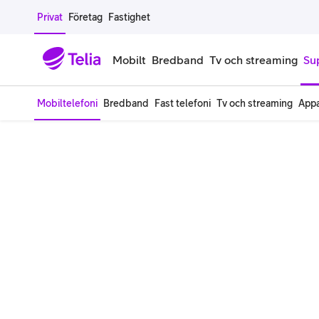
Gå till sidans innehåll
Privat
Företag
Fastighet
Mobilt
Bredband
Tv och streaming
Su
Mobiltelefoni
Bredband
Fast telefoni
Tv och streaming
Appa
Mobiltelefoner
Mobilab
iPhone
Alla mobi
Samsung Galaxy
Familjea
Google Pixel
Extra anv
Alla mobiltelefoner
Mobilabon
Begagnade mobiltelefoner