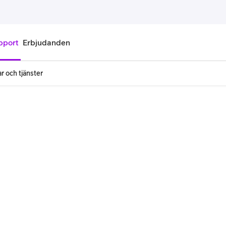
pport
Erbjudanden
r och tjänster
onnemang
Kontantkort
labonnemang
Köp kontantkort
bonnemang
Ladda kontantkort
ändare
Laddningscheck
nemang för pensionär
Registrera kontantkort