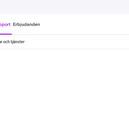
pport
Erbjudanden
r och tjänster
onnemang
Kontantkort
labonnemang
Köp kontantkort
bonnemang
Ladda kontantkort
ändare
Laddningscheck
nemang för pensionär
Registrera kontantkort