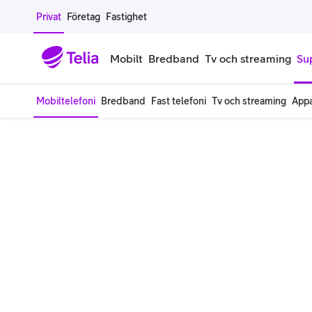
Gå till sidans innehåll
Privat
Företag
Fastighet
Mobilt
Bredband
Tv och streaming
Su
Mobiltelefoni
Bredband
Fast telefoni
Tv och streaming
Appa
Mobiltelefoner
Mobilab
iPhone
Alla mobi
Samsung Galaxy
Familjea
Google Pixel
Extra anv
Alla mobiltelefoner
Mobilabon
Begagnade mobiltelefoner