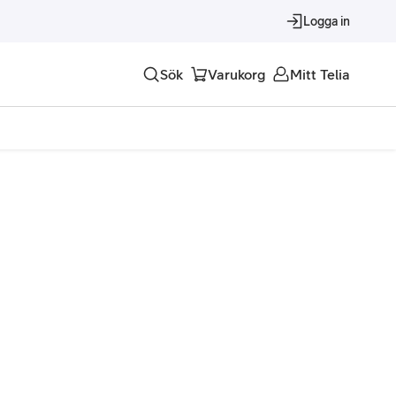
Logga in
Sök
Varukorg
Mitt Telia
Tjänster
Alla tjänster
Trygghet
Underhållning
Roaming – samtal och surf i utlandet