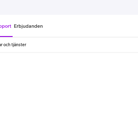
pport
Erbjudanden
r och tjänster
onnemang
Kontantkort
labonnemang
Köp kontantkort
bonnemang
Ladda kontantkort
ändare
Laddningscheck
nemang för pensionär
Registrera kontantkort