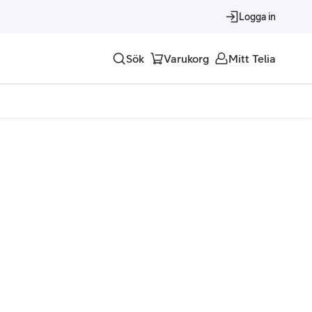
Logga in
Sök
Varukorg
Mitt Telia
Tjänster
Alla tjänster
Trygghet
Underhållning
Roaming – samtal och surf i utlandet