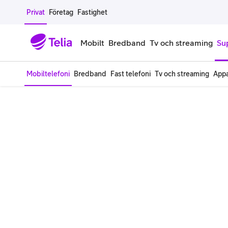
Gå till sidans innehåll
Privat
Företag
Fastighet
Mobilt
Bredband
Tv och streaming
Su
Mobiltelefoni
Bredband
Fast telefoni
Tv och streaming
Appa
Mobiltelefoner
Mobilab
iPhone
Alla mobi
Samsung Galaxy
Familjea
Google Pixel
Extra anv
Alla mobiltelefoner
Mobilabon
Begagnade mobiltelefoner