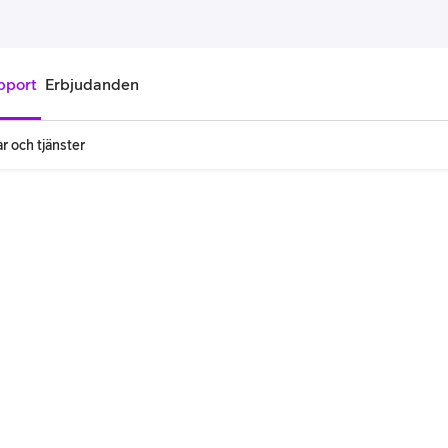
pport
Erbjudanden
r och tjänster
onnemang
Kontantkort
labonnemang
Köp kontantkort
bonnemang
Ladda kontantkort
ändare
Laddningscheck
nemang för pensionär
Registrera kontantkort