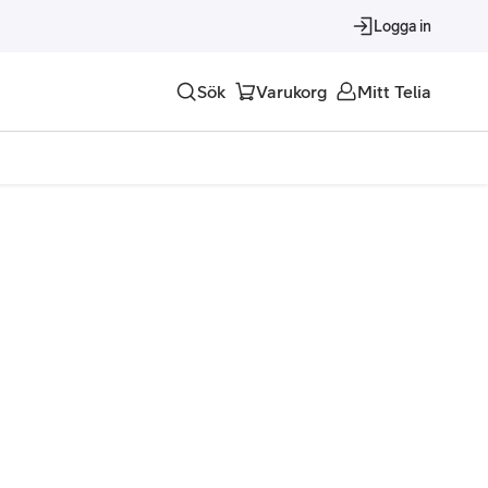
Logga in
Sök
Varukorg
Mitt Telia
Tjänster
Alla tjänster
Trygghet
Underhållning
Roaming – samtal och surf i utlandet