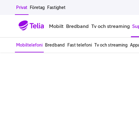
Gå till sidans innehåll
Privat
Företag
Fastighet
Mobilt
Bredband
Tv och streaming
Su
Mobiltelefoni
Bredband
Fast telefoni
Tv och streaming
Appa
Mobiltelefoner
Mobilab
iPhone
Alla mobi
Samsung Galaxy
Familjea
Google Pixel
Extra anv
Alla mobiltelefoner
Mobilabon
Begagnade mobiltelefoner