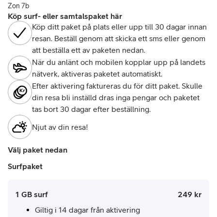
Zon 7b
Köp surf- eller samtalspaket här
Köp ditt paket på plats eller upp till 30 dagar innan
resan. Beställ genom att skicka ett sms eller genom
att beställa ett av paketen nedan.
När du anlänt och mobilen kopplar upp på landets
nätverk, aktiveras paketet automatiskt.
Efter aktivering faktureras du för ditt paket. Skulle
din resa bli inställd dras inga pengar och paketet
tas bort 30 dagar efter beställning.
Njut av din resa!
Välj paket nedan
Surfpaket
Pris:
.
1 GB surf
249 kr
Giltig i 14 dagar från aktivering