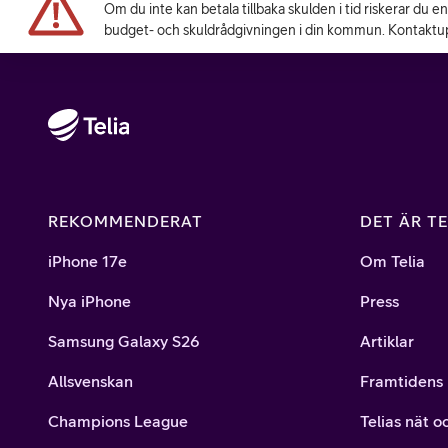
Om du inte kan betala tillbaka skulden i tid riskerar du e
budget- och skuldrådgivningen i din kommun. Kontaktup
REKOMMENDERAT
DET ÄR TE
iPhone 17e
Om Telia
Nya iPhone
Press
Samsung Galaxy S26
Artiklar
Allsvenskan
Framtidens 
Champions League
Telias nät o