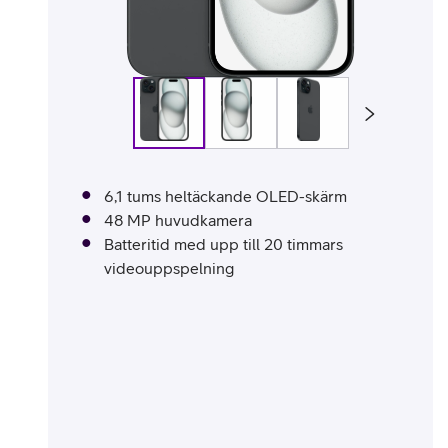
Billiga mobiltelefoner
Mobilskal
Laddare
Hörlurar
6,1 tums heltäckande OLED-skärm
Smartwatches
Surfplatt
48 MP huvudkamera
Batteritid med upp till 20 timmars
Apple Watch
4G/5G Surf
videouppspelning
Samsung Galaxy Watch
Wifi Surfpl
Alla smartwatches
Tillbehör