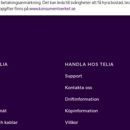
n betalningsanmärkning. Det kan leda till svårigheter att få hyra bostad, t
pgifter finns på
www.konsumentverket.se
LIA
HANDLA HOS TELIA
Support
Kontakta oss
Driftinformation
nät
Köpinformation
ch kablar
Villkor