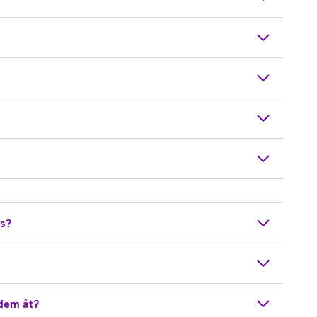
us?
 dem åt?