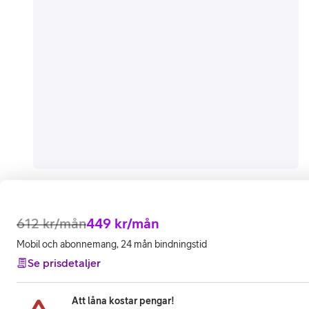
612
kr/mån
449
kr/mån
Mobil och abonnemang, 24 mån bindningstid
Se prisdetaljer
Att låna kostar pengar!