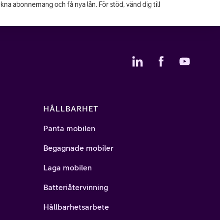
eckna abonnemang och få nya lån. För stöd, vänd dig till
HÅLLBARHET
Panta mobilen
Begagnade mobiler
Laga mobilen
Batteriåtervinning
Hållbarhetsarbete