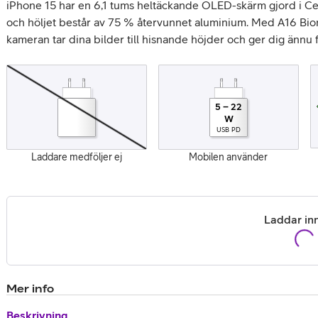
iPhone 15 har en 6,1 tums heltäckande OLED-skärm gjord i Ce
och höljet består av 75 % återvunnet aluminium. Med A16 Bionic
kameran tar dina bilder till hisnande höjder och ger dig ännu f
5
–
22
W
USB PD
or
Laddare medföljer ej
Mobilen använder
plattor
attor
Laddar inn
Mer info
Beskrivning