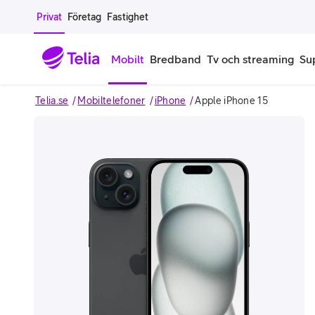
Gå till sidans innehåll
Privat
Företag
Fastighet
Mobilt
Bredband
Tv och streaming
Su
Telia.se
Mobiltelefoner
iPhone
Apple iPhone 15
Mobiltelefoner
Mobilab
iPhone
Alla mobi
Image 1 of 3
Samsung Galaxy
Familjea
Google Pixel
Extra anv
Alla mobiltelefoner
Mobilabon
Begagnade mobiltelefoner