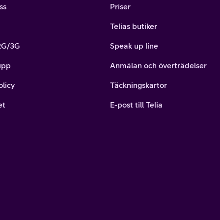
ss
Priser
Telias butiker
 2G/3G
Speak up line
upp
Anmälan och överträdelser
olicy
Täckningskartor
et
E-post till Telia