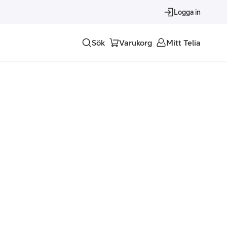
Logga in
Sök
Varukorg
Mitt Telia
Tjänster
Alla tjänster
Trygghet
Underhållning
Roaming – samtal och surf i utlandet