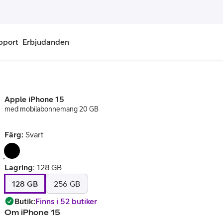
pport
Erbjudanden
onnemang
Kontantkort
Apple iPhone 15
labonnemang
Köp kontantkort
med mobilabonnemang 20 GB
bonnemang
Ladda kontantkort
Färg:
Svart
ändare
Laddningscheck
Lagring
:
128 GB
nemang för pensionär
Registrera kontantkort
128 GB
256 GB
Butik
:
Finns i 52 butiker
Om
iPhone 15