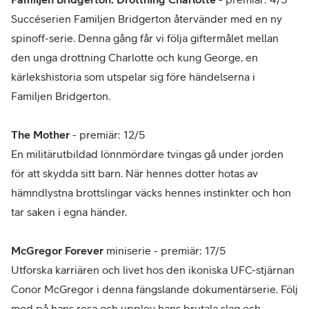
Succéserien Familjen Bridgerton återvänder med en ny
spinoff-serie. Denna gång får vi följa giftermålet mellan
den unga drottning Charlotte och kung George, en
kärlekshistoria som utspelar sig före händelserna i
Familjen Bridgerton.
The Mother
- premiär: 12/5
En militärutbildad lönnmördare tvingas gå under jorden
för att skydda sitt barn. När hennes dotter hotas av
hämndlystna brottslingar väcks hennes instinkter och hon
tar saken i egna händer.
McGregor Forever
miniserie - premiär: 17/5
Utforska karriären och livet hos den ikoniska UFC-stjärnan
Conor McGregor i denna fängslande dokumentärserie. Följ
med på hans resa och upplev hans brutala slag och