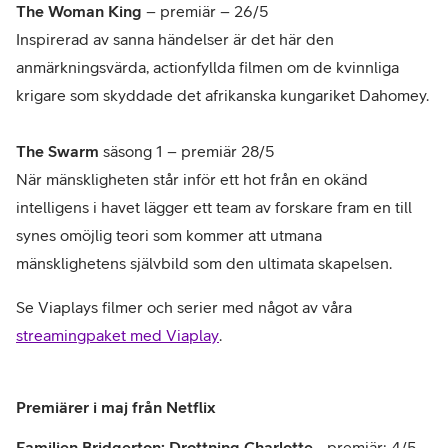
The Woman King
– premiär – 26/5
Inspirerad av sanna händelser är det här den
anmärkningsvärda, actionfyllda filmen om de kvinnliga
krigare som skyddade det afrikanska kungariket Dahomey.
The Swarm
säsong 1 – premiär 28/5
När mänskligheten står inför ett hot från en okänd
intelligens i havet lägger ett team av forskare fram en till
synes omöjlig teori som kommer att utmana
mänsklighetens självbild som den ultimata skapelsen.
Se Viaplays filmer och serier med n
ågot av våra
streamingpaket med Viaplay
.
Premiärer i maj från Netflix
Familjen Bridgerton: Drottning Charlotte
- premiär: 4/5