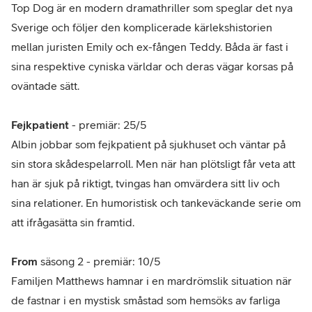
Top Dog är en modern dramathriller som speglar det nya
Sverige och följer den komplicerade kärlekshistorien
mellan juristen Emily och ex-fången Teddy. Båda är fast i
sina respektive cyniska världar och deras vägar korsas på
oväntade sätt.
Fejkpatient
- premiär: 25/5
Albin jobbar som fejkpatient på sjukhuset och väntar på
sin stora skådespelarroll. Men när han plötsligt får veta att
han är sjuk på riktigt, tvingas han omvärdera sitt liv och
sina relationer. En humoristisk och tankeväckande serie om
att ifrågasätta sin framtid.
From
säsong 2 - premiär: 10/5
Familjen Matthews hamnar i en mardrömslik situation när
de fastnar i en mystisk småstad som hemsöks av farliga