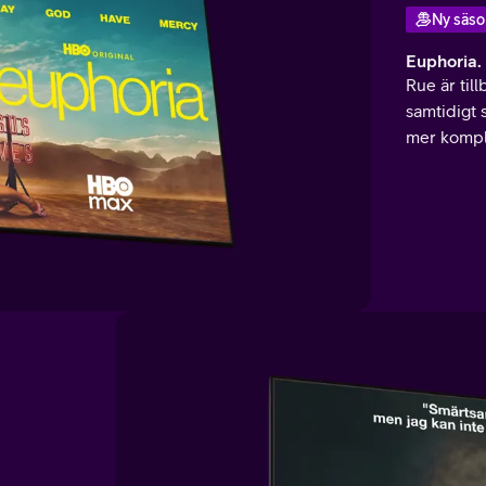
Ny säso
Euphoria.
Rue är till
samtidigt 
mer komple