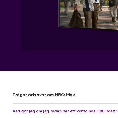
Frågor och svar om HBO Max
Vad gör jag om jag redan har ett konto hos HBO Max?