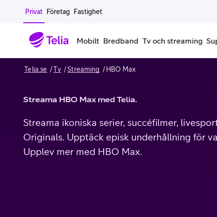
Gå till sidans innehåll
Privat
Företag
Fastighet
Mobilt
Bredband
Tv och streaming
Su
Telia.se
Tv
Streaming
HBO Max
Mobiltelefoner
Mobilab
Streama HBO Max med Telia.
iPhone
Alla mobi
Streama ikoniska serier, succéfilmer, livesp
Samsung Galaxy
Familjea
Originals. Upptäck episk underhållning för varj
Google Pixel
Extra anv
Upplev mer med HBO Max.
Alla mobiltelefoner
Mobilabon
Begagnade mobiltelefoner