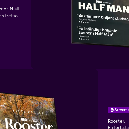
ner. Niall
n trettio
Stream
Rooster.
En författa