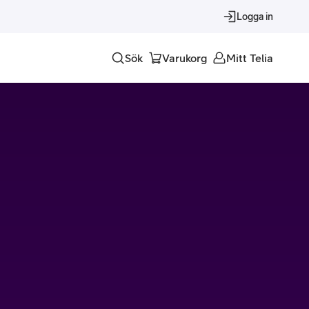
Logga in
Sök
Varukorg
Mitt Telia
Tjänster
Alla tjänster
Trygghet
Underhållning
Roaming – samtal och surf i utlandet