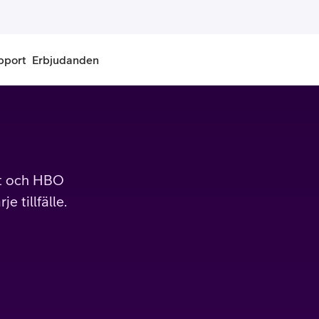
pport
Erbjudanden
onnemang
Kontantkort
labonnemang
Köp kontantkort
ort och HBO
bonnemang
Ladda kontantkort
e tillfälle.
ändare
Laddningscheck
nemang för pensionär
Registrera kontantkort