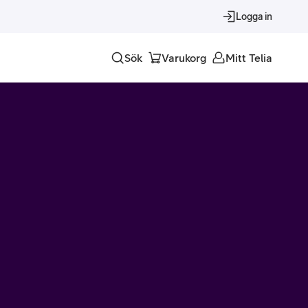
Logga in
Sök
Varukorg
Mitt Telia
Tjänster
Alla tjänster
Trygghet
Underhållning
Roaming – samtal och surf i utlandet