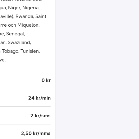
a, Niger, Nigeria,
ville), Rwanda, Saint
ierre och Miquelon,
e, Senegal,
dan, Swaziland,
& Tobago, Tunisien,
we.
0 kr
24 kr/min
2 kr/sms
2,50 kr/mms