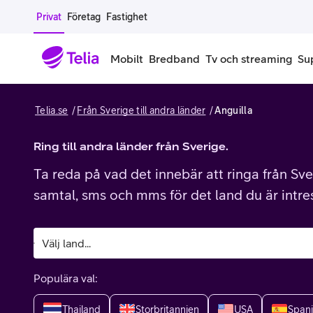
Gå till sidans innehåll
Privat
Företag
Fastighet
Mobilt
Bredband
Tv och streaming
Su
Telia.se
Från Sverige till andra länder
Anguilla
Mobiltelefoner
Mobilab
iPhone
Ring till andra länder från Sverige.
Alla mobi
Ta reda på vad det innebär att ringa från Sver
Samsung Galaxy
Familjea
samtal, sms och mms för det land du är intre
Google Pixel
Extra anv
Alla mobiltelefoner
Mobilabon
Populära val:
Begagnade mobiltelefoner
Thailand
Storbritannien
USA
Span