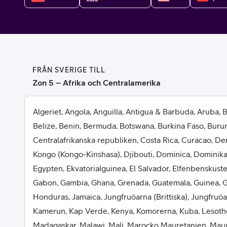
Billiga mobiltelefoner
Mobilskal
Laddare
FRÅN SVERIGE TILL
Hörlurar
Zon 5 – Afrika och Centralamerika
Smartwatches
Surfplatt
Algeriet, Angola, Anguilla, Antigua & Barbuda, Aruba,
Belize, Benin, Bermuda, Botswana, Burkina Faso, Buru
Apple Watch
4G/5G Surf
Centralafrikanska republiken, Costa Rica, Curacao, D
Kongo (Kongo-Kinshasa), Djibouti, Dominica, Dominik
Samsung Galaxy Watch
Wifi Surfpl
Egypten, Ekvatorialguinea, El Salvador, Elfenbenskusten
Alla smartwatches
Tillbehör
Gabon, Gambia, Ghana, Grenada, Guatemala, Guinea, Gu
Honduras, Jamaica, Jungfruöarna (Brittiska), Jungfruö
Kamerun, Kap Verde, Kenya, Komorerna, Kuba, Lesotho,
Madagaskar, Malawi, Mali, Marocko Mauretanien, Mau