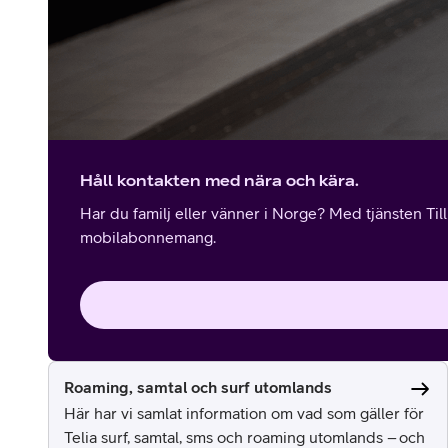
Håll kontakten med nära och kära.
Har du familj eller vänner i Norge? Med tjänsten Til
mobilabonnemang.
Roaming, samtal och surf utomlands
Här har vi samlat information om vad som gäller för
Telia surf, samtal, sms och roaming utomlands – och