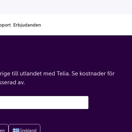
pport
Erbjudanden
onnemang
Kontantkort
labonnemang
Köp kontantkort
ige till utlandet med Telia. Se kostnader för
bonnemang
Ladda kontantkort
sserad av.
ändare
Laddningscheck
nemang för pensionär
Registrera kontantkort
ien
Grekland