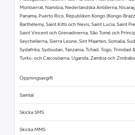
Montserrat, Namibia, Nederländska Antillerna, Nicaragu
Panama, Puerto Rico, Republiken Kongo (Kongo-Brazza
Barthélemy, Saint Kitts och Nevis, Saint Lucia, Saint P
Saint Vincent och Grenadinerna, São Tomé och Príncip
Seychellerna, Sierra Leone, Sint Maarten, Somalia, Su
Sydafrika, Sydsudan, Tanzania, Tchad, Togo, Trinidad 
Turks- och Caicosöarna, Uganda, Zambia och Zimbab
Öppningsavgift
Samtal
Skicka SMS
Skicka MMS