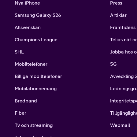
Nya iPhone
Press
Samsung Galaxy S26
Artiklar
Allsvenskan
Framtidens 
Champions League
Telias nät o
SHL
Jobba hos o
Mobiltelefoner
5G
Billiga mobiltelefoner
Avveckling
Mobilabonnemang
Ledningsgr
Bredband
Integritetsp
Fiber
Tillgängligh
Tv och streaming
Webmail