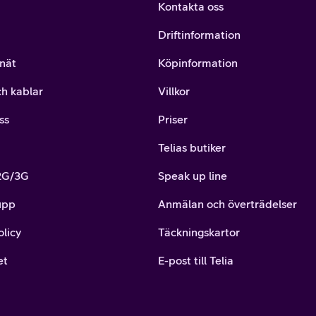
Kontakta oss
Driftinformation
nät
Köpinformation
ch kablar
Villkor
ss
Priser
Telias butiker
 2G/3G
Speak up line
upp
Anmälan och överträdelser
olicy
Täckningskartor
et
E-post till Telia