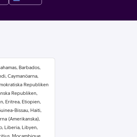
or
 Bahamas, Barbados,
ndi, Caymanöarna,
plattor
emokratiska Republiken
anska Republiken,
attor
, Eritrea, Etiopien,
inea-Bissau, Haiti,
arna (Amerikanska),
 Liberia, Libyen,
ritius, Mocambique,