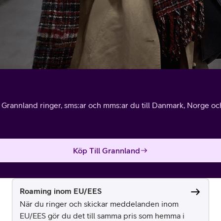
l Grannland ringer, sms:ar och mms:ar du till Danmark, Norge och 
Köp Till Grannland
Roaming inom EU/EES
När du ringer och skickar meddelanden inom
EU/EES gör du det till samma pris som hemma i