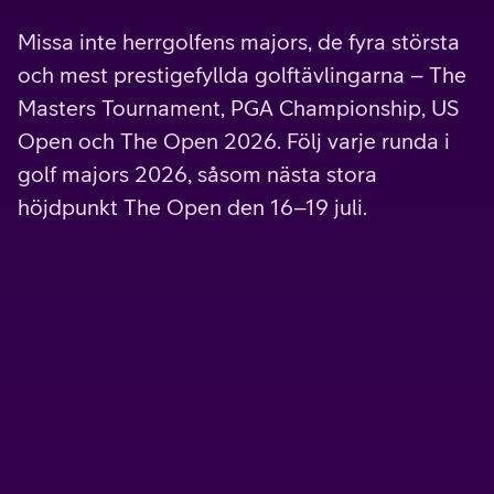
Missa inte herrgolfens majors, de fyra största
och mest prestigefyllda golftävlingarna – The
Masters Tournament, PGA Championship, US
Open och The Open 2026. Följ varje runda i
golf majors 2026, såsom nästa stora
höjdpunkt The Open den 16–19 juli.
V sport golf
Direktsänder nästan allt som är värt att se inom golf.