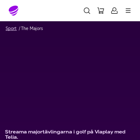
Gå till sidans innehåll
Sport
The Majors
Streama majortävlingarna i golf på Viaplay med
Telia.