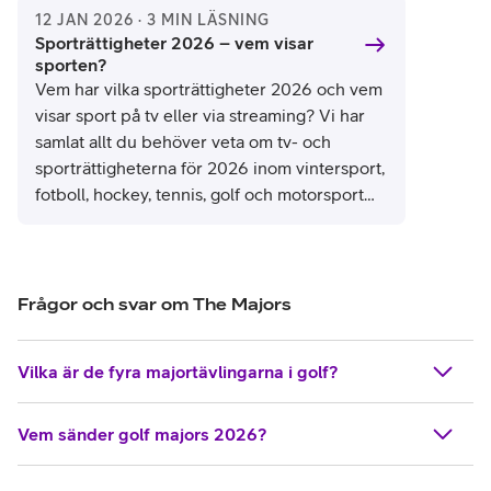
Championship, US Open och The Open (British Open).
12 JAN 2026 · 3 MIN LÄSNING
The Majors är således samlingsnamnet på de största och
Sporträttigheter 2026 – vem visar
mest prestigeladdade golftävlingarna.
sporten?
Vem har vilka sporträttigheter 2026 och vem
visar sport på tv eller via streaming? Vi har
samlat allt du behöver veta om tv- och
sporträttigheterna för 2026 inom vintersport,
fotboll, hockey, tennis, golf och motorsport
för en enklare överblick om vem som visar
sporten 2026.
Frågor och svar om The Majors
Vilka är de fyra majortävlingarna i golf?
Vem sänder golf majors 2026?