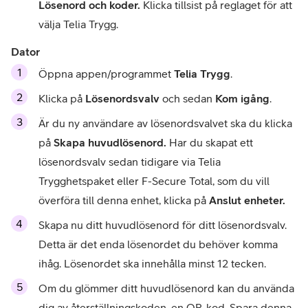
Lösenord och koder.
 Klicka tillsist på reglaget för att 
välja Telia Trygg.
Dator
Öppna appen/programmet 
Telia Trygg
.
Klicka på 
Lösenordsvalv
 och sedan 
Kom igång
.
Är du ny användare av lösenordsvalvet ska du klicka 
på 
Skapa huvudlösenord.
 Har du skapat ett 
lösenordsvalv sedan tidigare via Telia 
Trygghetspaket eller F-Secure Total, som du vill 
överföra till denna enhet, klicka på 
Anslut enheter.
Skapa nu ditt huvudlösenord för ditt lösenordsvalv. 
Detta är det enda lösenordet du behöver komma 
ihåg. Lösenordet ska innehålla minst 12 tecken.
Om du glömmer ditt huvudlösenord kan du använda 
dig av återställningskoden, en QR-kod. Spara denna 