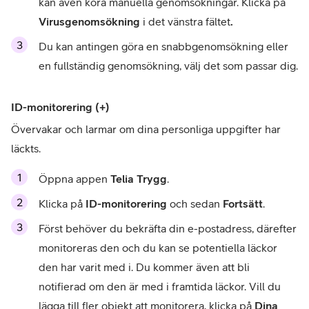
kan även köra manuella genomsökningar. Klicka på 
Virusgenomsökning
 i det vänstra fältet
.
Du kan antingen göra en snabbgenomsökning eller 
en fullständig genomsökning, välj det som passar dig.
ID-monitorering (+)
Övervakar och larmar om dina personliga uppgifter har 
läckts.
Öppna appen 
Telia Trygg
.
Klicka på 
ID-monitorering
 och sedan 
Fortsätt
.
Först behöver du bekräfta din e-postadress, därefter 
monitoreras den och du kan se potentiella läckor 
den har varit med i. Du kommer även att bli 
notifierad om den är med i framtida läckor. Vill du 
lägga till fler objekt att monitorera, klicka på 
Dina 