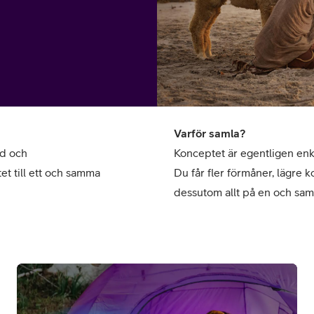
Varför samla?
or
nd och
Konceptet är egentligen enkel
et till ett och samma
Du får fler förmåner, lägre 
plattor
dessutom allt på en och sam
attor