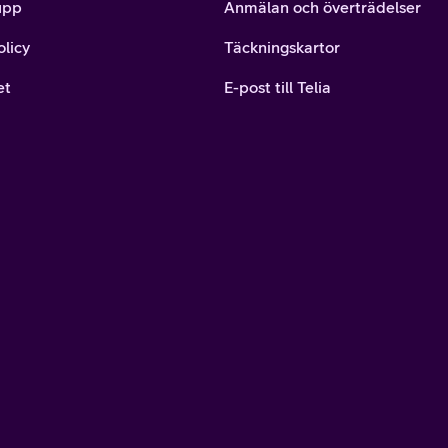
upp
Anmälan och överträdelser
olicy
Täckningskartor
et
E-post till Telia