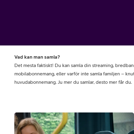
Billiga mobiltelefoner
Mobilskal
Laddare
Hörlurar
Vad kan man samla?
Smartwatches
Surfplatt
Det mesta faktiskt! Du kan samla din streaming, bredba
mobilabonnemang, eller varför inte samla familjen – knut
Apple Watch
4G/5G Surf
huvudabonnemang. Ju mer du samlar, desto mer får du.
Samsung Galaxy Watch
Wifi Surfpl
Alla smartwatches
Tillbehör