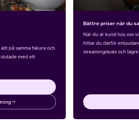
Bättre priser när du s
När du är kund hos oss vil
hittar du därför erbjudan
å allt på samma fakura och
streamingdeals och lägre 
u slutade med ett
aming