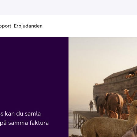
pport
Erbjudanden
onnemang
Kontantkort
labonnemang
Köp kontantkort
bonnemang
Ladda kontantkort
ändare
Laddningscheck
nemang för pensionär
Registrera kontantkort
oss kan du samla
t på samma faktura