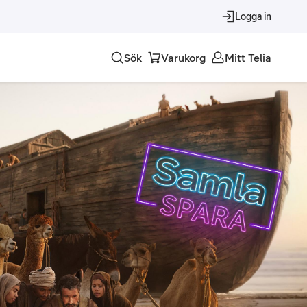
Logga in
Sök
Varukorg
Mitt Telia
Tjänster
Alla tjänster
Trygghet
Underhållning
Roaming – samtal och surf i utlandet