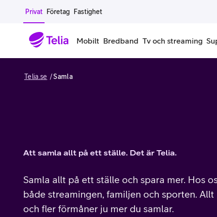
Gå till sidans innehåll
Privat
Företag
Fastighet
Mobilt
Bredband
Tv och streaming
Su
Telia.se
Samla
Mobiltelefoner
Mobilab
iPhone
Alla mobi
Samsung Galaxy
Familjea
Google Pixel
Extra anv
Att samla allt på ett ställe. Det är Telia.
Alla mobiltelefoner
Mobilabon
Samla allt på ett ställe och spara mer. Hos 
både streamingen, familjen och sporten. All
Begagnade mobiltelefoner
och fler förmåner ju mer du samlar.