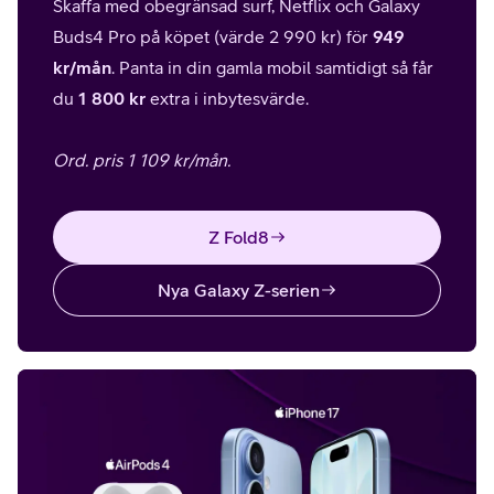
Skaffa med obegränsad surf, Netflix och Galaxy
Buds4 Pro på köpet
(värde 2 990 kr)
för
949
kr/mån
. Panta in din gamla mobil samtidigt så får
du
1 800 kr
extra i inbytesvärde.
Ord. pris 1 109 kr/mån.
Z Fold8
Nya Galaxy Z-serien