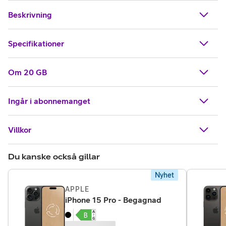
Beskrivning
Specifikationer
Om 20 GB
Ingår i abonnemanget
Villkor
Du kanske också gillar
Nyhet
APPLE
,
6 395 kr
iPhone 15 Pro - Begagnad