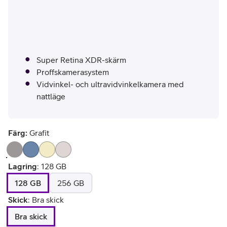
Super Retina XDR-skärm
Proffskamerasystem
Vidvinkel- och ultravidvinkelkamera med
nattläge
Färg:
Grafit
Lagring
:
128 GB
128 GB
256 GB
Skick
:
Bra skick
Bra skick