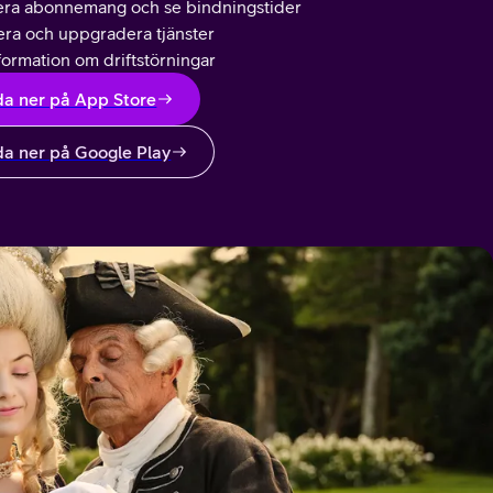
era abonnemang och se bindningstider
vera och uppgradera tjänster
formation om driftstörningar
a ner på App Store
a ner på Google Play