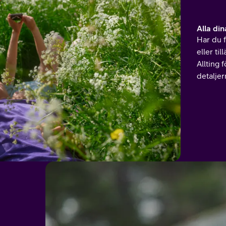
Alla din
Har du 
eller ti
Allting 
detalje