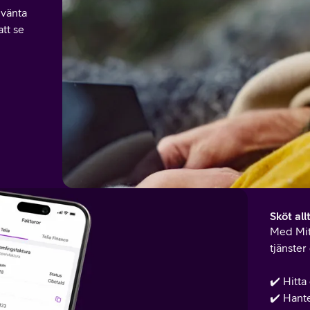
 vänta
att se
Sköt all
Med Mit
tjänster
✔️ Hitt
✔️ Hante