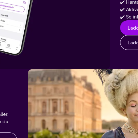
✔️ Hant
✔️ Akti
✔️ Se in
Ladd
Ladd
ller,
n du