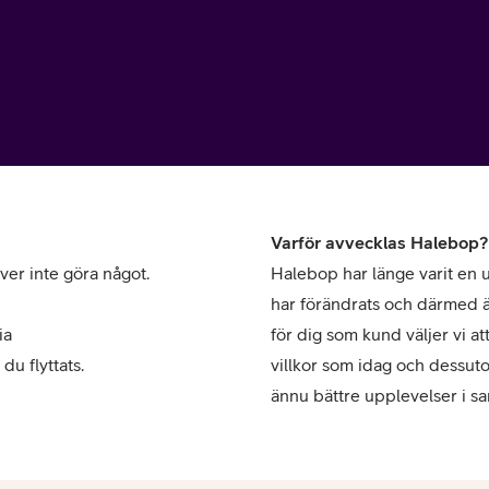
or
Varför avvecklas Halebop?
ver inte göra något.
Halebop har länge varit en 
plattor
har förändrats och därmed äv
ia
attor
för dig som kund väljer vi at
du flyttats.
villkor som idag och dessutom
ännu bättre upplevelser i s