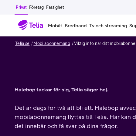
Gå till sidans innehåll
Privat
Företag
Fastighet
Mobilt
Bredband
Tv och streaming
Su
Telia.se
Mobilabonnemang
Viktig info när ditt mobilabonnem
Mobiltelefoner
Mobilab
iPhone
Alla mobi
Samsung Galaxy
Familjea
Halebop tackar för sig, Telia säger hej.
Google Pixel
Extra anv
Det är dags för två att bli ett. Halebop avvec
Alla mobiltelefoner
Mobilabon
mobilabonnemang flyttas till Telia. Här kan
Begagnade mobiltelefoner
det innebär och få svar på dina frågor.