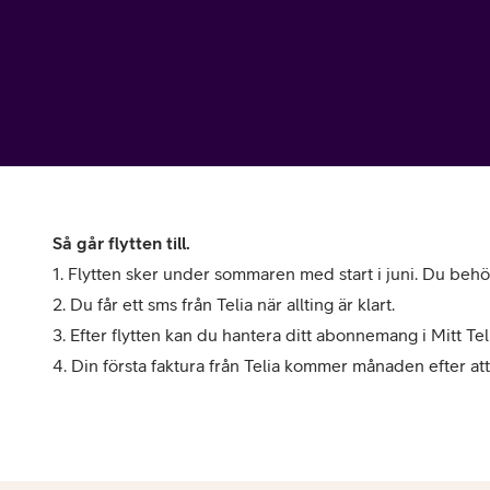
Billiga mobiltelefoner
Mobilskal
Laddare
Hörlurar
Smartwatches
Surfplatt
Så går flytten till.
1. Flytten sker under sommaren med start i juni. Du behö
Apple Watch
4G/5G Surf
2. Du får ett sms från Telia när allting är klart.
Samsung Galaxy Watch
3. Efter flytten kan du hantera ditt abonnemang i Mitt Tel
Wifi Surfpl
4. Din första faktura från Telia kommer månaden efter att 
Alla smartwatches
Tillbehör