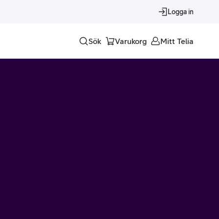
Logga in
Sök
Varukorg
Mitt Telia
Tjänster
Alla tjänster
Trygghet
Underhållning
Roaming – samtal och surf i utlandet