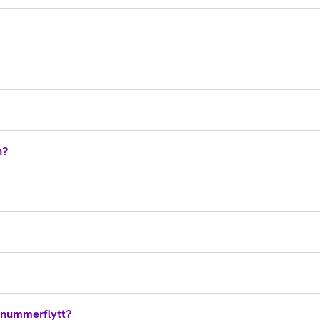
n?
 nummerflytt?