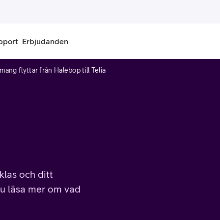
pport
Erbjudanden
ang flyttar från Halebop till Telia
onnemang
Kontantkort
labonnemang
Köp kontantkort
bonnemang
Ladda kontantkort
ändare
Laddningscheck
klas och ditt
nemang för pensionär
Registrera kontantkort
 du läsa mer om vad