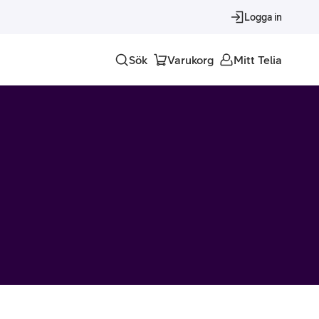
Logga in
Sök
Varukorg
Mitt Telia
Tjänster
Alla tjänster
Trygghet
Underhållning
Roaming – samtal och surf i utlandet