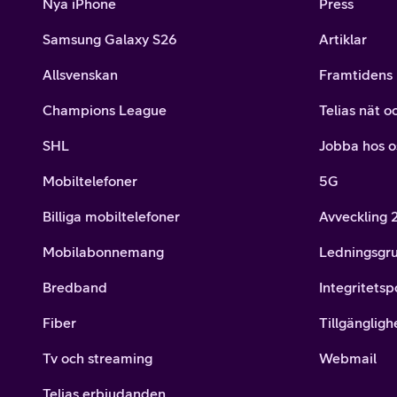
Nya iPhone
Press
Samsung Galaxy S26
Artiklar
Allsvenskan
Framtidens 
Champions League
Telias nät o
SHL
Jobba hos o
Mobiltelefoner
5G
Billiga mobiltelefoner
Avveckling
Mobilabonnemang
Ledningsgr
Bredband
Integritetsp
Fiber
Tillgängligh
Tv och streaming
Webmail
Telias erbjudanden