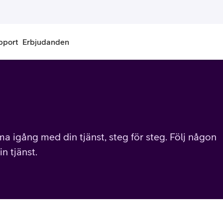
pport
Erbjudanden
onnemang
Kontantkort
labonnemang
Köp kontantkort
bonnemang
Ladda kontantkort
a igång med din tjänst, steg för steg. Följ någon
n tjänst.
ändare
Laddningscheck
nemang för pensionär
Registrera kontantkort