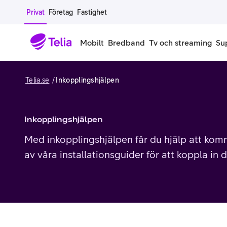
Gå till sidans innehåll
Privat
Företag
Fastighet
Mobilt
Bredband
Tv och streaming
Su
Telia.se
Inkopplingshjälpen
Mobiltelefoner
Mobilab
iPhone
Alla mobi
Inkopplingshjälpen
Samsung Galaxy
Familjea
Med inkopplingshjälpen får du hjälp att komm
av våra installationsguider för att koppla in di
Google Pixel
Extra anv
Alla mobiltelefoner
Mobilabon
Begagnade mobiltelefoner