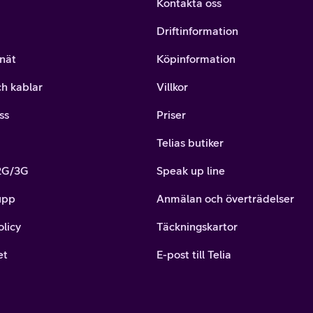
Kontakta oss
Driftinformation
nät
Köpinformation
ch kablar
Villkor
ss
Priser
Telias butiker
 2G/3G
Speak up line
upp
Anmälan och överträdelser
olicy
Täckningskartor
et
E-post till Telia