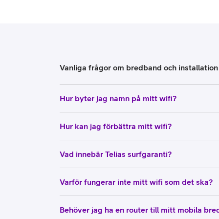
Billiga mobiltelefoner
Mobilskal
Laddare
Vanliga frågor om bredband och installation
Hörlurar
Hur byter jag namn på mitt wifi?
Smartwatches
Surfplatt
Apple Watch
Hur kan jag förbättra mitt wifi?
4G/5G Surf
Samsung Galaxy Watch
Wifi Surfpl
Vad innebär Telias surfgaranti?
Alla smartwatches
Tillbehör
Varför fungerar inte mitt wifi som det ska?
Behöver jag ha en router till mitt mobila br