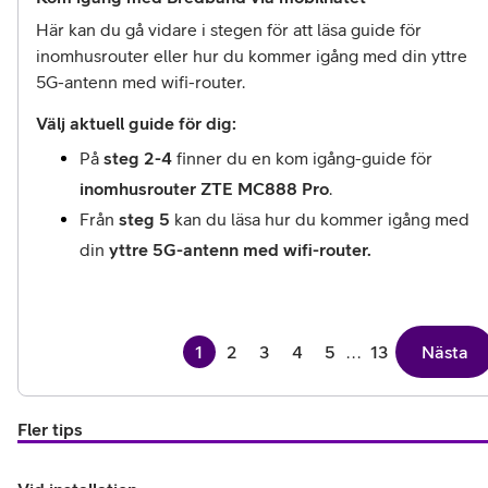
Här kan du gå vidare i stegen för att läsa guide för
inomhusrouter eller hur du kommer igång med din yttre
5G-antenn med wifi-router.
Välj aktuell guide för dig:
På 
steg 2-4 
finner du en kom igång-guide för 
inomhusrouter ZTE MC888 Pro
.
Från 
steg 5 
kan du läsa hur du kommer igång med 
din 
yttre 5G-antenn med wifi-router.
1
2
3
4
5
...
13
Nästa
Fler tips