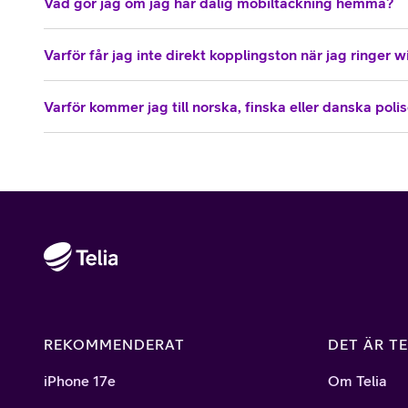
Vad gör jag om jag har dålig mobiltäckning hemma?
Varför får jag inte direkt kopplingston när jag ringer w
Varför kommer jag till norska, finska eller danska poli
REKOMMENDERAT
DET ÄR TE
iPhone 17e
Om Telia