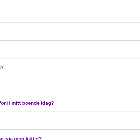
t?
oni i mitt boende idag?
ni via mobilnätet?