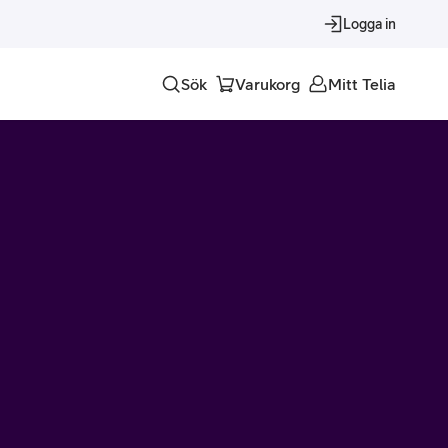
Logga in
Sök
Varukorg
Mitt Telia
Tjänster
Alla tjänster
Trygghet
Underhållning
Roaming – samtal och surf i utlandet