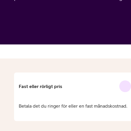
Billiga mobiltelefoner
Mobilskal
Laddare
Hörlurar
Smartwatches
Surfplatt
Apple Watch
4G/5G Surf
Fast eller rörligt pris
Samsung Galaxy Watch
Wifi Surfpl
Alla smartwatches
Tillbehör
Betala det du ringer för eller en fast månadskostnad.