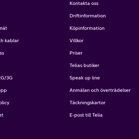
Kontakta oss
Driftinformation
nät
Köpinformation
ch kablar
Villkor
ss
Priser
Telias butiker
 2G/3G
Speak up line
upp
Anmälan och överträdelser
olicy
Täckningskartor
et
E-post till Telia