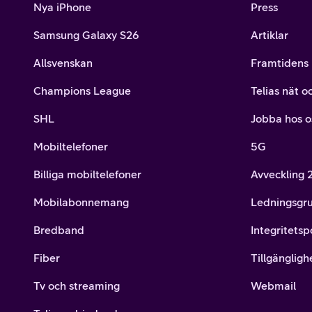
Nya iPhone
Press
Samsung Galaxy S26
Artiklar
Allsvenskan
Framtidens 
Champions League
Telias nät o
SHL
Jobba hos o
Mobiltelefoner
5G
Billiga mobiltelefoner
Avveckling
Mobilabonnemang
Ledningsgr
Bredband
Integritetsp
Fiber
Tillgängligh
Tv och streaming
Webmail