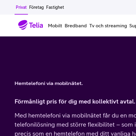
Gå till sidans innehåll
Privat
Företag
Fastighet
Mobilt
Bredband
Tv och streaming
Su
Mobiltelefoner
Mobilab
iPhone
Alla mobi
Samsung Galaxy
Familjea
Hemtelefoni via mobilnätet.
Google Pixel
Extra anv
Förmånligt pris för dig med kollektivt avtal.
Alla mobiltelefoner
Mobilabon
Med hemtelefoni via mobilnätet får du en m
Begagnade mobiltelefoner
telefonilösning med större flexibilitet – som 
precis som en hemtelefon med ditt vanliga