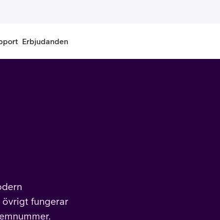
pport
Erbjudanden
onnemang
Kontantkort
labonnemang
Köp kontantkort
bonnemang
Ladda kontantkort
ändare
Laddningscheck
nemang för pensionär
Registrera kontantkort
odern
i övrigt fungerar
 hemnummer.