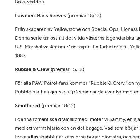
Bros. världen.
Lawmen: Bass Reeves
(premiär 18/12)
Från skaparen av Yellowstone och Special Ops: Liones
Denna serie tar oss till det vilda västerns legendariska 
U.S. Marshal väster om Mississippi. En förhistoria till Ye
1883.
Rubble & Crew
(premiär 15/12)
För alla PAW Patrol-fans kommer "Rubble & Crew," en ny
Rubble när han ger sig ut på spännande äventyr med en 
Smothered
(premiär 18/12)
I denna romantiska dramakomedi möter vi Sammy, en sjä
med ett varmt hjärta och en del bagage. Vad som börjar 
förvandlas snabbt när känslorna börjar blomstra, och heml