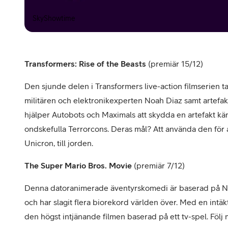
SkyShowtime
Transformers: Rise of the Beasts
(premiär 15/12)
Den sjunde delen i Transformers live-action filmserien tar
militären och elektronikexperten Noah Diaz samt artefak
hjälper Autobots och Maximals att skydda en artefakt k
ondskefulla Terrorcons. Deras mål? Att använda den för a
Unicron, till jorden.
The Super Mario Bros. Movie
(premiär 7/12)
Denna datoranimerade äventyrskomedi är baserad på N
och har slagit flera biorekord världen över. Med en intäkt
den högst intjänande filmen baserad på ett tv-spel. Följ