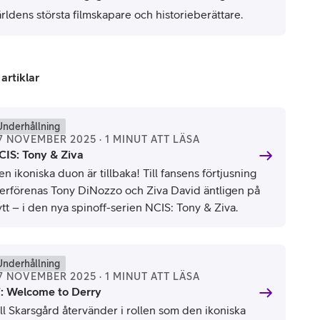
rldens största filmskapare och historieberättare.
 artiklar
Underhållning
7 NOVEMBER 2025 · 1 MINUT ATT LÄSA
CIS: Tony & Ziva
n ikoniska duon är tillbaka! Till fansens förtjusning
terförenas Tony DiNozzo och Ziva David äntligen på
tt – i den nya spinoff-serien NCIS: Tony & Ziva.
Underhållning
7 NOVEMBER 2025 · 1 MINUT ATT LÄSA
T: Welcome to Derry
ill Skarsgård återvänder i rollen som den ikoniska