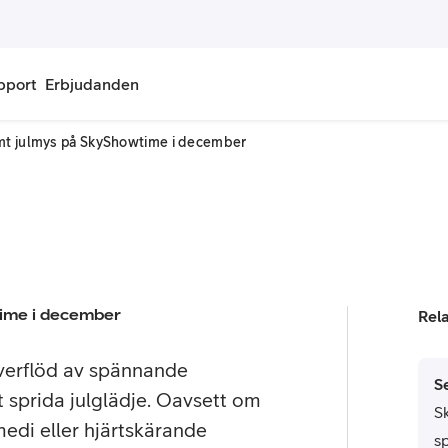
pport
Erbjudanden
rmt julmys på SkyShowtime i december
onnemang
Kontantkort
labonnemang
Köp kontantkort
bonnemang
Ladda kontantkort
ändare
Laddningscheck
time i december
Rel
nemang för pensionär
Registrera kontantkort
verflöd av spännande
S
t sprida julglädje. Oavsett om
S
edi eller hjärtskärande
s