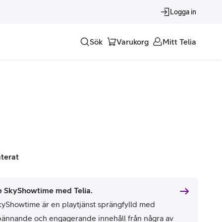
Logga in
Sök
Varukorg
Mitt Telia
Tjänster
Alla tjänster
Trygghet
Underhållning
aterat
Roaming – samtal och surf i utlandet
e SkyShowtime med Telia.
kyShowtime är en playtjänst sprängfylld med
pännande och engagerande innehåll från några av