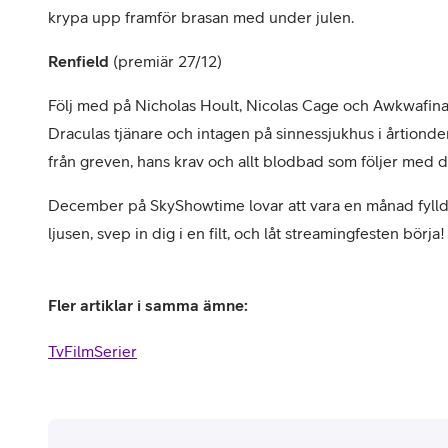
krypa upp framför brasan med under julen.
Renfield
(premiär 27/12)
Följ med på Nicholas Hoult, Nicolas Cage och Awkwafinas 
Draculas tjänare och intagen på sinnessjukhus i årtionden.
från greven, hans krav och allt blodbad som följer med 
December på SkyShowtime lovar att vara en månad fylld a
ljusen, svep in dig i en filt, och låt streamingfesten börja!
Fler artiklar i samma ämne:
Tv
Film
Serier