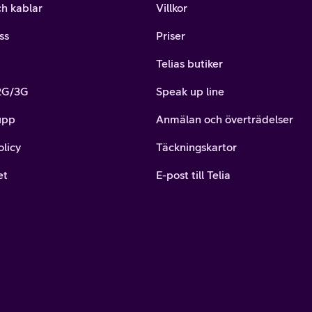
ch kablar
Villkor
ss
Priser
Telias butiker
 2G/3G
Speak up line
upp
Anmälan och överträdelser
olicy
Täckningskartor
et
E-post till Telia