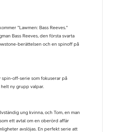
s kommer "Lawmen: Bass Reeves."
lagman Bass Reeves, den första svarta
llowstone-berättelsen och en spinoff på
 spin-off-serie som fokuserar på
helt ny grupp valpar.
lvständig ung kvinna, och Tom, en man
som ett avtal om en oberörd affär
igheter avslöjas. En perfekt serie att