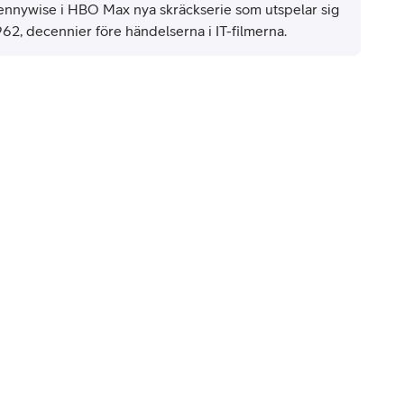
ennywise i HBO Max nya skräckserie som utspelar sig
962, decennier före händelserna i IT-filmerna.