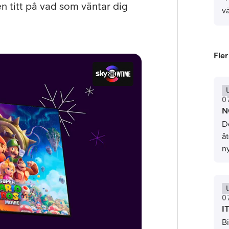
 en titt på vad som väntar dig
vä
Fler
0
or
N
De
plattor
å
ny
attor
0
I
B