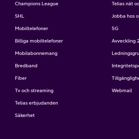
Champions League
Telias nät o
SHL
Jobba hos o
Mobiltelefoner
5G
Billiga mobiltelefoner
Avveckling
Mobilabonnemang
Ledningsgr
Bredband
Integritetsp
Fiber
Tillgängligh
Tv och streaming
Webmail
Telias erbjudanden
Säkerhet