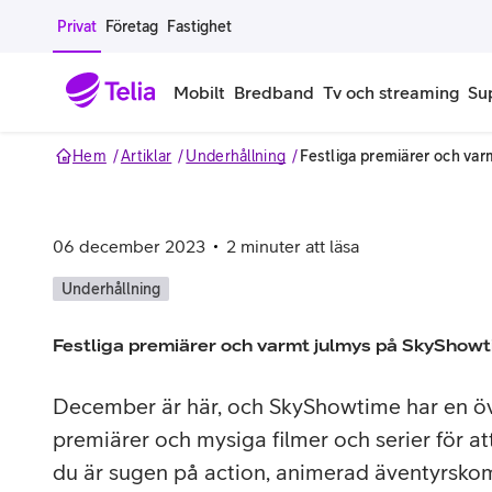
Gå till sidans innehåll
Privat
Företag
Fastighet
Mobilt
Bredband
Tv och streaming
Su
Hem
Artiklar
Underhållning
Festliga premiärer och va
Mobiltelefoner
Mobilab
iPhone
Alla mobi
06 december 2023
2
minuter att läsa
Samsung Galaxy
Familjea
Underhållning
Google Pixel
Extra anv
Festliga premiärer och varmt julmys på SkyShow
Alla mobiltelefoner
Mobilabon
December är här, och SkyShowtime har en ö
premiärer och mysiga filmer och serier för at
Begagnade mobiltelefoner
du är sugen på action, animerad äventyrskom