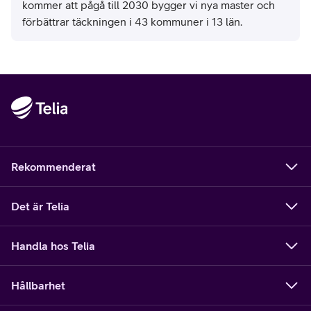
kommer att pågå till 2030 bygger vi nya master och
förbättrar täckningen i 43 kommuner i 13 län.
Rekommenderat
Det är Telia
Handla hos Telia
Hållbarhet