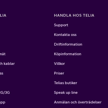
LIA
HANDLA HOS TELIA
Support
Kontakta oss
Driftinformation
nät
Köpinformation
ch kablar
Villkor
ss
Priser
Telias butiker
 2G/3G
Speak up line
upp
Anmälan och överträdelser