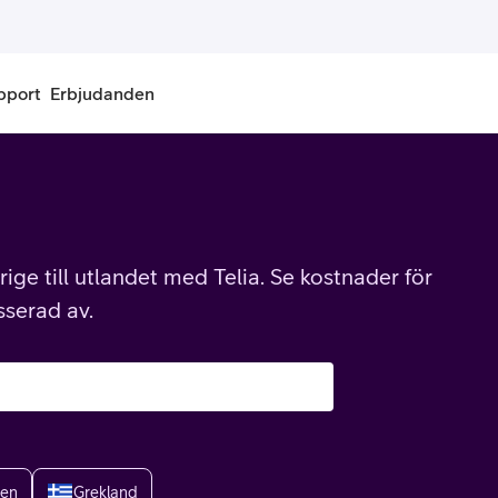
pport
Erbjudanden
onnemang
Kontantkort
labonnemang
Köp kontantkort
ige till utlandet med Telia. Se kostnader för
bonnemang
Ladda kontantkort
sserad av.
ändare
Laddningscheck
nemang för pensionär
Registrera kontantkort
ien
Grekland