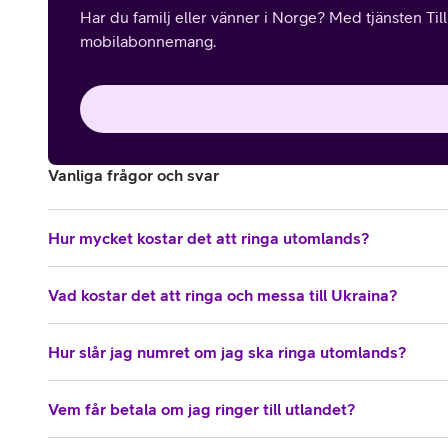
Har du familj eller vänner i Norge? Med tjänsten Til
mobilabonnemang.
Vanliga frågor och svar
Hur mycket kostar det att ringa utomlands?
Vad kostar det att ringa och messa till Ukraina?
Hur slår jag numret om jag ska ringa utomlands?
Vem får betala om jag ringer till utlandet?