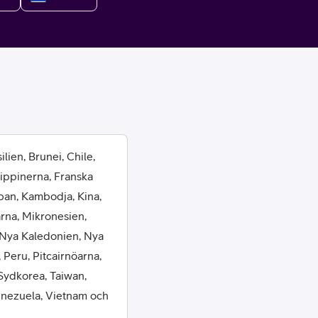
or
lien, Brunei, Chile,
lippinerna, Franska
plattor
pan, Kambodja, Kina,
arna, Mikronesien,
attor
 Nya Kaledonien, Nya
 Peru, Pitcairnöarna,
Sydkorea, Taiwan,
Venezuela, Vietnam och