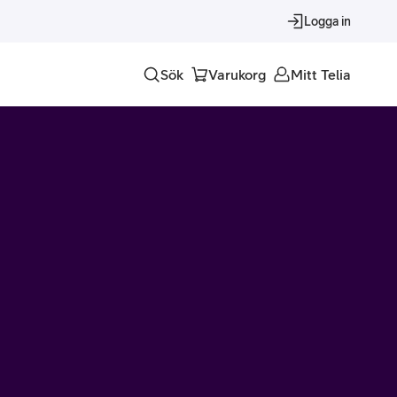
Logga in
Sök
Varukorg
Mitt Telia
Tjänster
Alla tjänster
Trygghet
Underhållning
Roaming – samtal och surf i utlandet