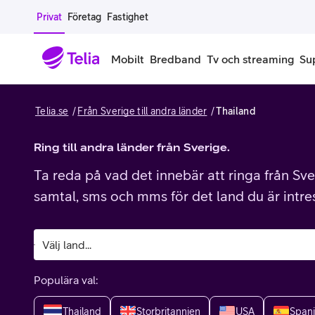
Gå till sidans innehåll
Privat
Företag
Fastighet
Mobilt
Bredband
Tv och streaming
Su
Telia.se
Från Sverige till andra länder
Thailand
Mobiltelefoner
Mobilab
iPhone
Ring till andra länder från Sverige.
Alla mobi
Ta reda på vad det innebär att ringa från Sver
Samsung Galaxy
Familjea
samtal, sms och mms för det land du är intre
Google Pixel
Extra anv
Alla mobiltelefoner
Mobilabon
Populära val:
Begagnade mobiltelefoner
Thailand
Storbritannien
USA
Span