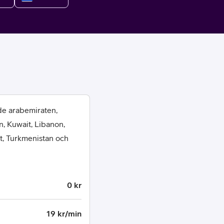
or
de arabemiraten,
n, Kuwait, Libanon,
plattor
et, Turkmenistan och
attor
0 kr
19 kr/min