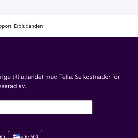
pport
Erbjudanden
onnemang
Kontantkort
labonnemang
Köp kontantkort
ige till utlandet med Telia. Se kostnader för
bonnemang
Ladda kontantkort
sserad av.
ändare
Laddningscheck
nemang för pensionär
Registrera kontantkort
ien
Grekland