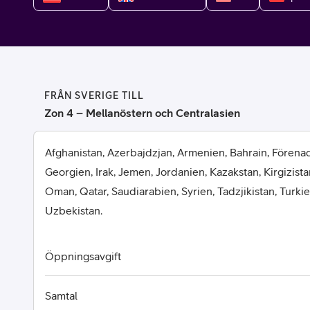
Billiga mobiltelefoner
Mobilskal
Laddare
FRÅN SVERIGE TILL
Hörlurar
Zon 4 – Mellanöstern och Centralasien
Smartwatches
Surfplatt
Afghanistan, Azerbajdzjan, Armenien, Bahrain, Förena
Georgien, Irak, Jemen, Jordanien, Kazakstan, Kirgizista
Apple Watch
4G/5G Surf
Oman, Qatar, Saudiarabien, Syrien, Tadzjikistan, Turki
Uzbekistan.
Samsung Galaxy Watch
Wifi Surfpl
Alla smartwatches
Tillbehör
Öppningsavgift
Samtal