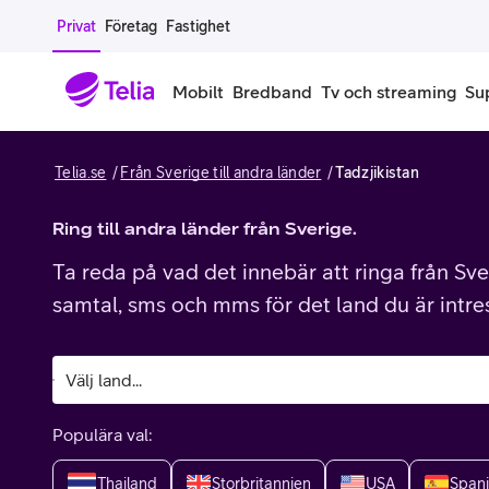
Gå till sidans innehåll
Privat
Företag
Fastighet
Mobilt
Bredband
Tv och streaming
Su
Telia.se
Från Sverige till andra länder
Tadzjikistan
Mobiltelefoner
Mobilab
iPhone
Ring till andra länder från Sverige.
Alla mobi
Ta reda på vad det innebär att ringa från Sver
Samsung Galaxy
Familjea
samtal, sms och mms för det land du är intre
Google Pixel
Extra anv
Alla mobiltelefoner
Mobilabon
Populära val:
Begagnade mobiltelefoner
Thailand
Storbritannien
USA
Span