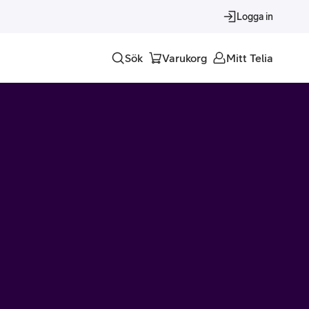
Logga in
Sök
Varukorg
Mitt Telia
Tjänster
Alla tjänster
Trygghet
Underhållning
Roaming – samtal och surf i utlandet