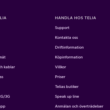
LIA
HANDLA HOS TELIA
Support
Kontakta oss
Driftinformation
nät
Köpinformation
ch kablar
Villkor
ss
Priser
Telias butiker
 2G/3G
Speak up line
upp
Anmälan och överträdelser