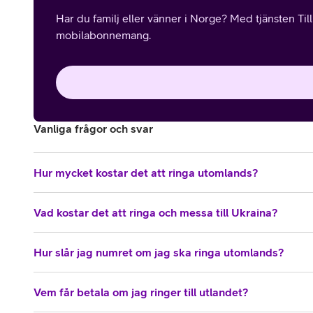
Har du familj eller vänner i Norge? Med tjänsten Til
mobilabonnemang.
Vanliga frågor och svar
Hur mycket kostar det att ringa utomlands?
Vad kostar det att ringa och messa till Ukraina?
Hur slår jag numret om jag ska ringa utomlands?
Vem får betala om jag ringer till utlandet?