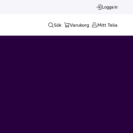
Logga in
Sök
Varukorg
Mitt Telia
Tjänster
Alla tjänster
Trygghet
Underhållning
Roaming – samtal och surf i utlandet