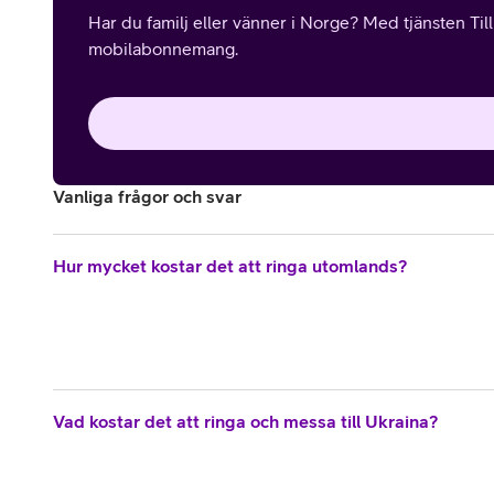
Har du familj eller vänner i Norge? Med tjänsten Til
mobilabonnemang.
Vanliga frågor och svar
Hur mycket kostar det att ringa utomlands?
Vad kostar det att ringa och messa till Ukraina?