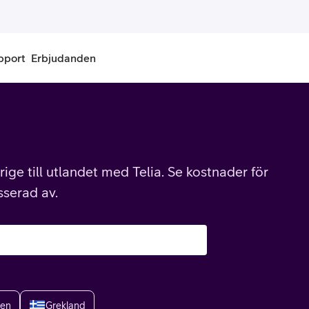
pport
Erbjudanden
onnemang
Kontantkort
labonnemang
Köp kontantkort
ige till utlandet med Telia. Se kostnader för
bonnemang
Ladda kontantkort
sserad av.
ändare
Laddningscheck
nemang för pensionär
Registrera kontantkort
ien
Grekland