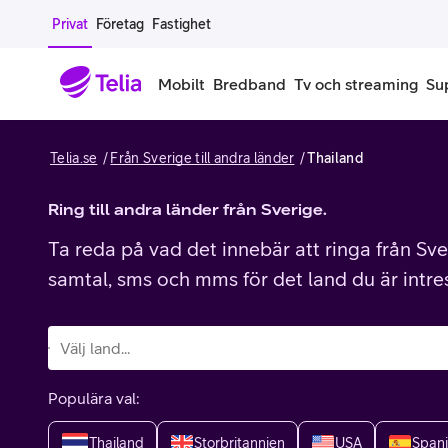
Gå till sidans innehåll
Privat
Företag
Fastighet
Mobilt
Bredband
Tv och streaming
Su
Telia.se
Från Sverige till andra länder
Thailand
Mobiltelefoner
Mobilab
iPhone
Ring till andra länder från Sverige.
Alla mobi
Ta reda på vad det innebär att ringa från Sver
Samsung Galaxy
Familjea
samtal, sms och mms för det land du är intre
Google Pixel
Extra anv
Alla mobiltelefoner
Mobilabon
Populära val:
Begagnade mobiltelefoner
Thailand
Storbritannien
USA
Span