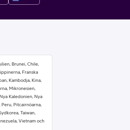
or
lien, Brunei, Chile,
lippinerna, Franska
plattor
pan, Kambodja, Kina,
arna, Mikronesien,
attor
 Nya Kaledonien, Nya
 Peru, Pitcairnöarna,
Sydkorea, Taiwan,
Venezuela, Vietnam och