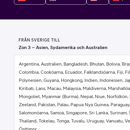
Billiga mobiltelefoner
Mobilskal
Laddare
FRÅN SVERIGE TILL
Hörlurar
Zon 3 – Asien, Sydamerika och Australien
Smartwatches
Surfplatt
Argentina, Australien, Bangladesh, Bhutan, Bolivia, Brasi
Colombia, Cooköarna, Ecuador, Falklandsöarna, Fiji, Fi
Apple Watch
4G/5G Surf
Polynesien, Guyana, Hongkong, Indien, Indonesien, Ja
Kiribati, Laos, Macau, Malaysia, Maldiverna, Marshallö
Samsung Galaxy Watch
Wifi Surfpl
Mongoliet, Myanmar (Burma), Nepal, Niue, Norfolkön,
Alla smartwatches
Tillbehör
Zeeland, Pakistan, Palau, Papua Nya Guinea, Paraguay,
Salomonöarna, Samoa, Singapore, Sri Lanka, Surinam, 
Thailand, Tokelau, Tonga, Tuvalu, Uruguay, Vanuatu, 
Östtimor.