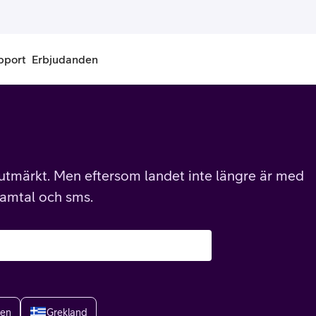
pport
Erbjudanden
onnemang
Kontantkort
labonnemang
Köp kontantkort
r utmärkt. Men eftersom landet inte längre är med
bonnemang
Ladda kontantkort
samtal och sms.
ändare
Laddningscheck
nemang för pensionär
Registrera kontantkort
ien
Grekland