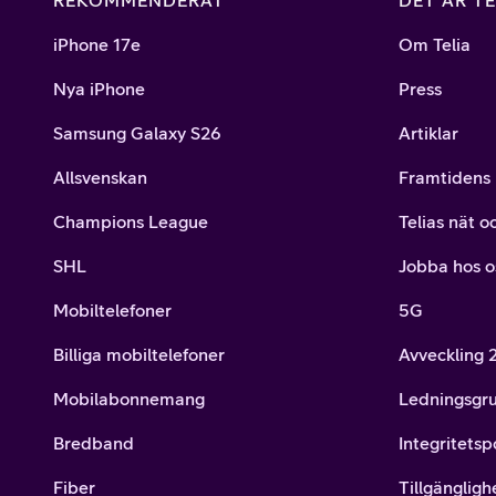
REKOMMENDERAT
DET ÄR TE
iPhone 17e
Om Telia
Nya iPhone
Press
Samsung Galaxy S26
Artiklar
Allsvenskan
Framtidens 
Champions League
Telias nät o
SHL
Jobba hos o
Mobiltelefoner
5G
Billiga mobiltelefoner
Avveckling
Mobilabonnemang
Ledningsgr
Bredband
Integritetsp
Fiber
Tillgängligh