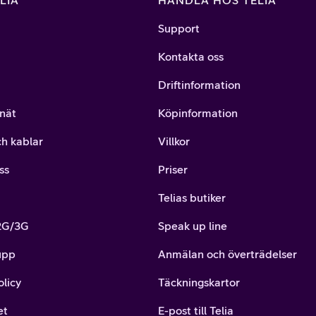
LIA
HANDLA HOS TELIA
Support
Kontakta oss
Driftinformation
nät
Köpinformation
ch kablar
Villkor
ss
Priser
Telias butiker
 2G/3G
Speak up line
upp
Anmälan och överträdelser
olicy
Täckningskartor
et
E-post till Telia