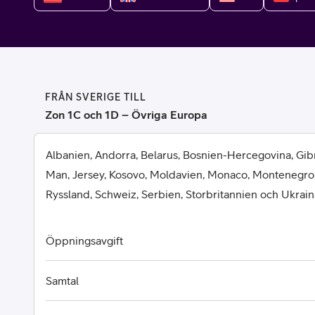
Billiga mobiltelefoner
Mobilskal
Laddare
FRÅN SVERIGE TILL
Hörlurar
Zon 1C och 1D – Övriga Europa
Smartwatches
Surfplatt
Albanien, Andorra, Belarus, Bosnien-Hercegovina, Gibra
Man, Jersey, Kosovo, Moldavien, Monaco, Montenegr
Apple Watch
4G/5G Surf
Ryssland, Schweiz, Serbien, Storbritannien och Ukrain
Samsung Galaxy Watch
Wifi Surfpl
Öppningsavgift
Alla smartwatches
Tillbehör
Samtal