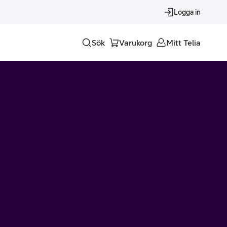
Logga in
Sök
Varukorg
Mitt Telia
Tjänster
Alla tjänster
Trygghet
Underhållning
Roaming – samtal och surf i utlandet