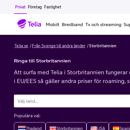
Gå till sidans innehåll
Privat
Företag
Fastighet
Mobilt
Bredband
Tv och streaming
Su
Telia.se
Från Sverige till andra länder
Storbritannien
Mobiltelefoner
Mobilab
iPhone
Ringa till Storbritannien
Alla mobi
Att surfa med Telia i Storbritannien fungera
Samsung Galaxy
Familjea
i EU/EES så gäller andra priser för roaming, 
Google Pixel
Extra anv
Alla mobiltelefoner
Mobilabon
Populära val:
Begagnade mobiltelefoner
Thailand
Storbritannien
USA
Span