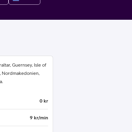
or
ltar, Guernsey, Isle of
o, Nordmakedonien,
plattor
a.
attor
0 kr
9 kr/min