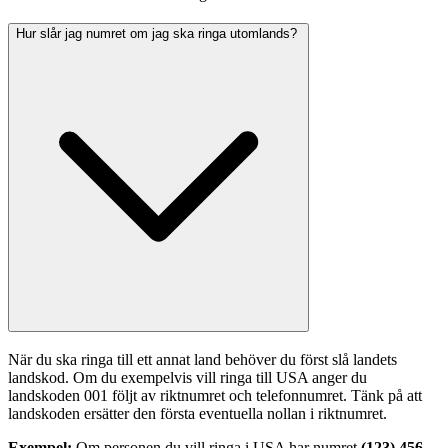
Hur slår jag numret om jag ska ringa utomlands?
När du ska ringa till ett annat land behöver du först slå landets 
landskod. Om du exempelvis vill ringa till USA anger du 
landskoden 001 följt av riktnumret och telefonnumret. Tänk på att 
landskoden ersätter den första eventuella nollan i riktnumret. 
Exempel:
 Om personen du vill ringa i USA har numret 
(123) 456-