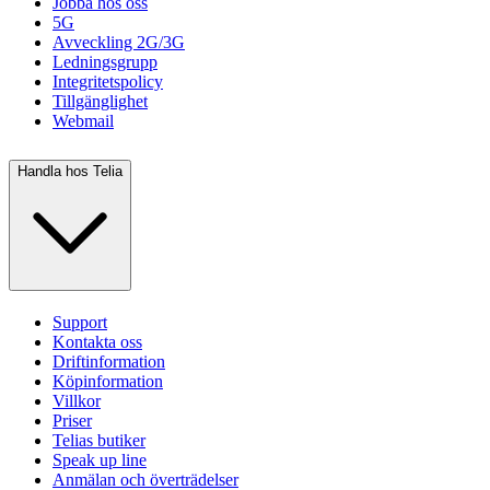
Jobba hos oss
5G
Avveckling 2G/3G
Ledningsgrupp
Integritetspolicy
Tillgänglighet
Webmail
Handla hos Telia
Support
Kontakta oss
Driftinformation
Köpinformation
Villkor
Priser
Telias butiker
Speak up line
Anmälan och överträdelser