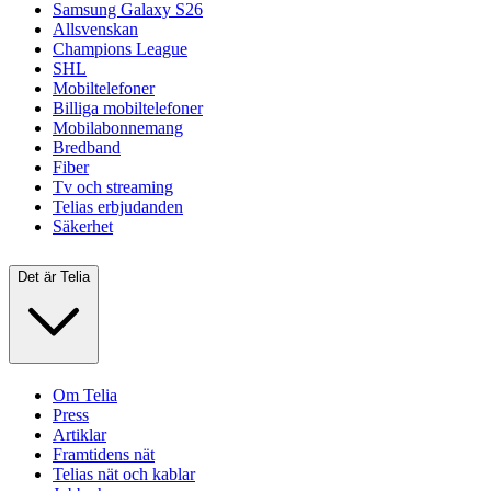
Samsung Galaxy S26
Allsvenskan
Champions League
SHL
Mobiltelefoner
Billiga mobiltelefoner
Mobilabonnemang
Bredband
Fiber
Tv och streaming
Telias erbjudanden
Säkerhet
Det är Telia
Om Telia
Press
Artiklar
Framtidens nät
Telias nät och kablar