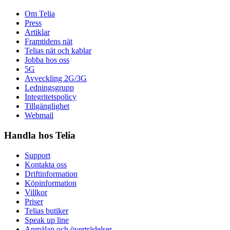
Om Telia
Press
Artiklar
Framtidens nät
Telias nät och kablar
Jobba hos oss
5G
Avveckling 2G/3G
Ledningsgrupp
Integritetspolicy
Tillgänglighet
Webmail
Handla hos Telia
Support
Kontakta oss
Driftinformation
Köpinformation
Villkor
Priser
Telias butiker
Speak up line
Anmälan och överträdelser