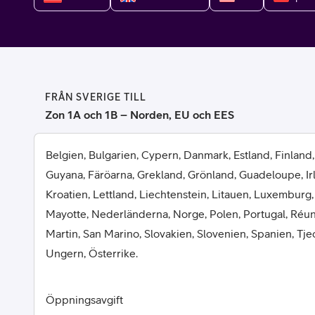
Billiga mobiltelefoner
Mobilskal
Laddare
FRÅN SVERIGE TILL
Hörlurar
Zon 1A och 1B – Norden, EU och EES
Smartwatches
Surfplatt
Belgien, Bulgarien, Cypern, Danmark, Estland, Finland,
Guyana, Färöarna, Grekland, Grönland, Guadeloupe, Irlan
Apple Watch
4G/5G Surf
Kroatien, Lettland, Liechtenstein, Litauen, Luxemburg,
Mayotte, Nederländerna, Norge, Polen, Portugal, Réun
Samsung Galaxy Watch
Wifi Surfpl
Martin, San Marino, Slovakien, Slovenien, Spanien, Tje
Alla smartwatches
Tillbehör
Ungern, Österrike.
Öppningsavgift