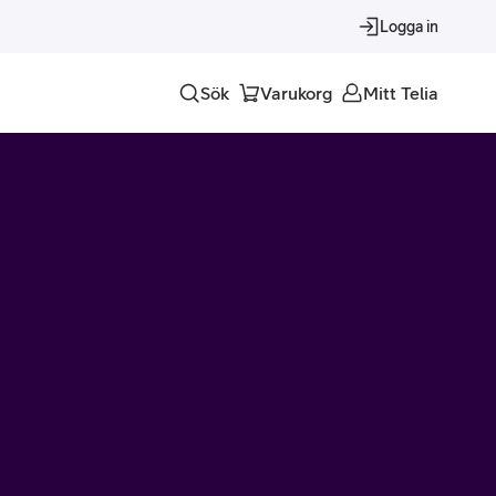
Logga in
Sök
Varukorg
Mitt Telia
Tjänster
Alla tjänster
Trygghet
Underhållning
Roaming – samtal och surf i utlandet