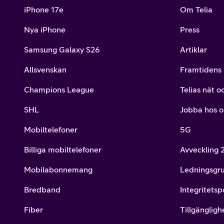
iPhone 17e
Om Telia
Nya iPhone
Press
Samsung Galaxy S26
Artiklar
Allsvenskan
Framtidens 
Champions League
Telias nät o
SHL
Jobba hos o
Mobiltelefoner
5G
Billiga mobiltelefoner
Avveckling
Mobilabonnemang
Ledningsgr
Bredband
Integritetsp
Fiber
Tillgängligh