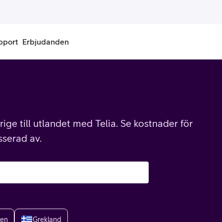
pport
Erbjudanden
onnemang
Kontantkort
labonnemang
Köp kontantkort
ige till utlandet med Telia. Se kostnader för
bonnemang
Ladda kontantkort
sserad av.
ändare
Laddningscheck
nemang för pensionär
Registrera kontantkort
ien
Grekland