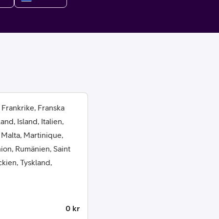
or
 Frankrike, Franska
d, Island, Italien,
plattor
 Malta, Martinique,
ion, Rumänien, Saint
attor
ckien, Tyskland,
0 kr