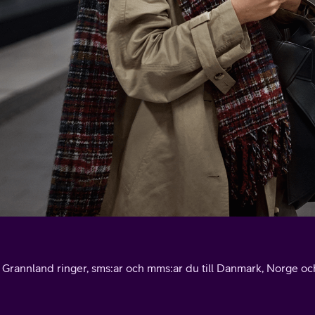
l Grannland ringer, sms:ar och mms:ar du till Danmark, Norge och 