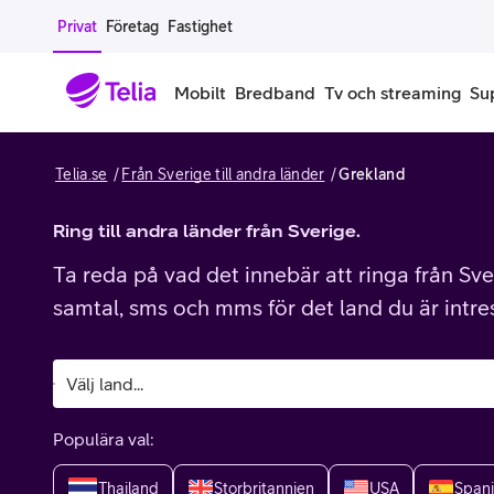
Gå till sidans innehåll
Privat
Företag
Fastighet
Mobilt
Bredband
Tv och streaming
Su
Telia.se
Från Sverige till andra länder
Grekland
Mobiltelefoner
Mobilab
iPhone
Ring till andra länder från Sverige.
Alla mobi
Ta reda på vad det innebär att ringa från Sver
Samsung Galaxy
Familjea
samtal, sms och mms för det land du är intre
Google Pixel
Extra anv
Alla mobiltelefoner
Mobilabon
Populära val:
Begagnade mobiltelefoner
Thailand
Storbritannien
USA
Span