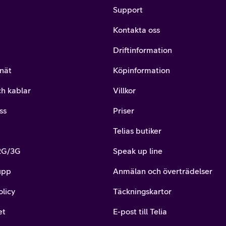
Support
Kontakta oss
Driftinformation
nät
Köpinformation
ch kablar
Villkor
ss
Priser
Telias butiker
 2G/3G
Speak up line
upp
Anmälan och överträdelser
olicy
Täckningskartor
et
E-post till Telia